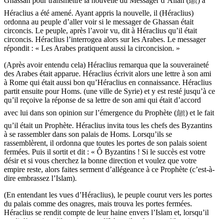
Ghassan pour transmettre la nouvelle du Messager d’Allah (ﷺ) à
Héraclius a été amené. Ayant appris la nouvelle, il (Héraclius)
ordonna au peuple d’aller voir si le messager de Ghassan était
circoncis. Le peuple, après l’avoir vu, dit à Héraclius qu’il était
circoncis. Héraclius l’interrogea alors sur les Arabes. Le messager
répondit : « Les Arabes pratiquent aussi la circoncision. »
(Après avoir entendu cela) Héraclius remarqua que la souveraineté
des Arabes était apparue. Héraclius écrivit alors une lettre à son ami
à Rome qui était aussi bon qu’Héraclius en connaissance. Héraclius
partit ensuite pour Homs. (une ville de Syrie) et y est resté jusqu’à ce
qu’il reçoive la réponse de sa lettre de son ami qui était d’accord
avec lui dans son opinion sur l’émergence du Prophète (ﷺ) et le fait
qu’il était un Prophète. Héraclius invita tous les chefs des Byzantins
à se rassembler dans son palais de Homs. Lorsqu’ils se
rassemblèrent, il ordonna que toutes les portes de son palais soient
fermées. Puis il sortit et dit : « Ô Byzantins ! Si le succès est votre
désir et si vous cherchez la bonne direction et voulez que votre
empire reste, alors faites serment d’allégeance à ce Prophète (c’est-à-
dire embrassez l’Islam).
(En entendant les vues d’Héraclius), le peuple courut vers les portes
du palais comme des onagres, mais trouva les portes fermées.
Héraclius se rendit compte de leur haine envers l’Islam et, lorsqu’il