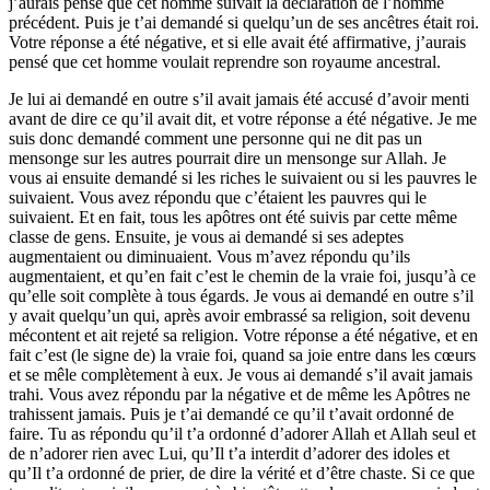
j’aurais pensé que cet homme suivait la déclaration de l’homme
précédent. Puis je t’ai demandé si quelqu’un de ses ancêtres était roi.
Votre réponse a été négative, et si elle avait été affirmative, j’aurais
pensé que cet homme voulait reprendre son royaume ancestral.
Je lui ai demandé en outre s’il avait jamais été accusé d’avoir menti
avant de dire ce qu’il avait dit, et votre réponse a été négative. Je me
suis donc demandé comment une personne qui ne dit pas un
mensonge sur les autres pourrait dire un mensonge sur Allah. Je
vous ai ensuite demandé si les riches le suivaient ou si les pauvres le
suivaient. Vous avez répondu que c’étaient les pauvres qui le
suivaient. Et en fait, tous les apôtres ont été suivis par cette même
classe de gens. Ensuite, je vous ai demandé si ses adeptes
augmentaient ou diminuaient. Vous m’avez répondu qu’ils
augmentaient, et qu’en fait c’est le chemin de la vraie foi, jusqu’à ce
qu’elle soit complète à tous égards. Je vous ai demandé en outre s’il
y avait quelqu’un qui, après avoir embrassé sa religion, soit devenu
mécontent et ait rejeté sa religion. Votre réponse a été négative, et en
fait c’est (le signe de) la vraie foi, quand sa joie entre dans les cœurs
et se mêle complètement à eux. Je vous ai demandé s’il avait jamais
trahi. Vous avez répondu par la négative et de même les Apôtres ne
trahissent jamais. Puis je t’ai demandé ce qu’il t’avait ordonné de
faire. Tu as répondu qu’il t’a ordonné d’adorer Allah et Allah seul et
de n’adorer rien avec Lui, qu’Il t’a interdit d’adorer des idoles et
qu’Il t’a ordonné de prier, de dire la vérité et d’être chaste. Si ce que