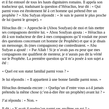
et il fut entouré de tous les hauts dignitaires romains. Il appela son
traducteur qui, traduisant la question d’Héraclius, leur dit : « Qui
parmi vous est étroitement lié à cet homme qui prétend être un
prophète ? » Abu Sufyan répondit : « Je suis le parent le plus proche
de lui (parmi le groupe). »
Héraclius dit : « Approche-le (Abou Soufyan) de moi et fais mettre
ses compagnons derrière lui. » Abou Soufyan ajouta : « Héraclius a
dit à son traducteur de dire à mes compagnons qu’il voulait me poser
des questions concernant cet homme (le Prophète) et que si je disais
un mensonge, ils (mes compagnons) me contrediraient. » Abu
Sufyan a ajouté : « Par Allah ! Si je n’avais pas eu peur que mes
compagnons me qualifient de menteur, je n’aurais pas dit la vérité
sur le Prophète. La première question qu’il m’a posée à son sujet a
été :
« Quel est son statut familial parmi vous ? »
Je lui répondis : « Il appartient à une bonne famille parmi nous. »
Héraclius demanda encore : « Quelqu’un d’entre vous a-t-il jamais
prétendu la même chose (c’est-à-dire être un prophète) avant lui ? »
J’ai répondu : « Non. »
Il dit : « Y avait-il quelqu’un parmi ses ancêtres un roi ? »