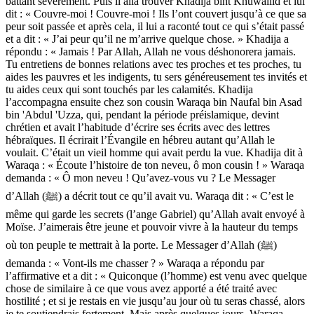
battant sévèrement. Puis il alla trouver Khadija bint Khuwailid et lui
dit : « Couvre-moi ! Couvre-moi ! Ils l’ont couvert jusqu’à ce que sa
peur soit passée et après cela, il lui a raconté tout ce qui s’était passé
et a dit : « J’ai peur qu’il ne m’arrive quelque chose. » Khadija a
répondu : « Jamais ! Par Allah, Allah ne vous déshonorera jamais.
Tu entretiens de bonnes relations avec tes proches et tes proches, tu
aides les pauvres et les indigents, tu sers généreusement tes invités et
tu aides ceux qui sont touchés par les calamités. Khadija
l’accompagna ensuite chez son cousin Waraqa bin Naufal bin Asad
bin 'Abdul 'Uzza, qui, pendant la période préislamique, devint
chrétien et avait l’habitude d’écrire ses écrits avec des lettres
hébraïques. Il écrirait l’Évangile en hébreu autant qu’Allah le
voulait. C’était un vieil homme qui avait perdu la vue. Khadija dit à
Waraqa : « Écoute l’histoire de ton neveu, ô mon cousin ! » Waraqa
demanda : « Ô mon neveu ! Qu’avez-vous vu ? Le Messager
d’Allah (ﷺ) a décrit tout ce qu’il avait vu. Waraqa dit : « C’est le
même qui garde les secrets (l’ange Gabriel) qu’Allah avait envoyé à
Moïse. J’aimerais être jeune et pouvoir vivre à la hauteur du temps
où ton peuple te mettrait à la porte. Le Messager d’Allah (ﷺ)
demanda : « Vont-ils me chasser ? » Waraqa a répondu par
l’affirmative et a dit : « Quiconque (l’homme) est venu avec quelque
chose de similaire à ce que vous avez apporté a été traité avec
hostilité ; et si je restais en vie jusqu’au jour où tu seras chassé, alors
je te soutiendrais fortement. Mais après quelques jours, Waraqa