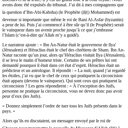
avons donc été expulsés du tribunal. J’ai dit à mes compagnons que
la question d’Ibn-Abi-Kabsha) (le Prophète (ﷺ) Mohammed) est
devenue si importante que même le roi de Bani Al-Asfar (byzantin)
a peur de lui. Puis j’ai commencé à être sûr qu’il (le Prophète) serait
le vainqueur dans un avenir proche jusqu’à ce que j’embrasse
l’Islam (c’est-à-dire qu’Allah m’y a guidé).
Le narrateur ajoute : « Ibn An-Natur était le gouverneur de llya'
(Jérusalem) et Héraclius était le chef des chrétiens de Sham. Ibn An-
Natur raconte qu’un jour, alors qu’Héraclius visitait Ilya (Jérusalem),
il se leva le matin d’humeur triste. Certains de ses prêtres lui ont
demandé pourquoi il était dans cet état d’esprit. Héraclius était un
prédicteur et un astrologue. Il répondit : « La nuit, quand j’ai regardé
les étoiles, j’ai vu que le chef de ceux qui pratiquent la circoncision
était apparu (devenu le vainqueur). Qui sont ceux qui pratiquent la
circoncision ? Les gens répondirent : « À l’exception des Juifs,
personne ne pratique la circoncision, vous ne devez donc pas avoir
peur d’eux (les Juifs).
« Donnez simplement l’ordre de tuer tous les Juifs présents dans le
pays. »
Alors qu’ils en discutaient, un messager envoyé par le roi de