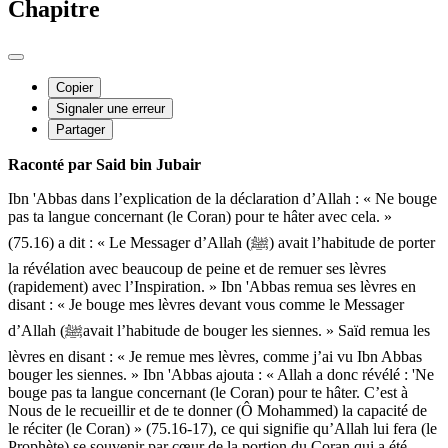
Chapitre
Copier
Signaler une erreur
Partager
Raconté par Said bin Jubair
Ibn 'Abbas dans l’explication de la déclaration d’Allah : « Ne bouge
pas ta langue concernant (le Coran) pour te hâter avec cela. »
(75.16) a dit : « Le Messager d’Allah (ﷺ) avait l’habitude de porter
la révélation avec beaucoup de peine et de remuer ses lèvres
(rapidement) avec l’Inspiration. » Ibn 'Abbas remua ses lèvres en
disant : « Je bouge mes lèvres devant vous comme le Messager
d’Allah (ﷺavait l’habitude de bouger les siennes. » Saïd remua les
lèvres en disant : « Je remue mes lèvres, comme j’ai vu Ibn Abbas
bouger les siennes. » Ibn 'Abbas ajouta : « Allah a donc révélé : 'Ne
bouge pas ta langue concernant (le Coran) pour te hâter. C’est à
Nous de le recueillir et de te donner (Ô Mohammed) la capacité de
le réciter (le Coran) » (75.16-17), ce qui signifie qu’Allah lui fera (le
Prophète) se souvenir par cœur de la portion du Coran qui a été