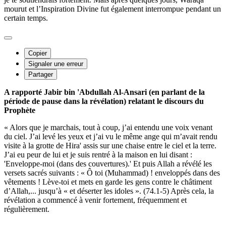
mourut et l’Inspiration Divine fut également interrompue pendant un
certain temps.
Copier
Signaler une erreur
Partager
A rapporté Jabir bin 'Abdullah Al-Ansari (en parlant de la
période de pause dans la révélation) relatant le discours du
Prophète
« Alors que je marchais, tout à coup, j’ai entendu une voix venant
du ciel. J’ai levé les yeux et j’ai vu le même ange qui m’avait rendu
visite à la grotte de Hira' assis sur une chaise entre le ciel et la terre.
J’ai eu peur de lui et je suis rentré à la maison en lui disant :
'Enveloppe-moi (dans des couvertures).' Et puis Allah a révélé les
versets sacrés suivants : « Ô toi (Muhammad) ! enveloppés dans des
vêtements ! Lève-toi et mets en garde les gens contre le châtiment
d’Allah,... jusqu’à « et déserter les idoles ». (74.1-5) Après cela, la
révélation a commencé à venir fortement, fréquemment et
régulièrement.