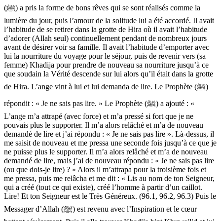
(ﷺ) a pris la forme de bons rêves qui se sont réalisés comme la
lumière du jour, puis l’amour de la solitude lui a été accordé. Il avait
l’habitude de se retirer dans la grotte de Hira où il avait l’habitude
d’adorer (Allah seul) continuellement pendant de nombreux jours
avant de désirer voir sa famille. Il avait l’habitude d’emporter avec
lui la nourriture du voyage pour le séjour, puis de revenir vers (sa
femme) Khadija pour prendre de nouveau sa nourriture jusqu’à ce
que soudain la Vérité descende sur lui alors qu’il était dans la grotte
de Hira. L’ange vint à lui et lui demanda de lire. Le Prophète (ﷺ)
répondit : « Je ne sais pas lire. » Le Prophète (ﷺ) a ajouté : «
L’ange m’a attrapé (avec force) et m’a pressé si fort que je ne
pouvais plus le supporter. Il m’a alors relâché et m’a de nouveau
demandé de lire et j’ai répondu : « Je ne sais pas lire ». Là-dessus, il
me saisit de nouveau et me pressa une seconde fois jusqu’à ce que je
ne puisse plus le supporter. Il m’a alors relâché et m’a de nouveau
demandé de lire, mais j’ai de nouveau répondu : « Je ne sais pas lire
(ou que dois-je lire) ? » Alors il m’attrapa pour la troisième fois et
me pressa, puis me relâcha et me dit : « Lis au nom de ton Seigneur,
qui a créé (tout ce qui existe), créé l’homme à partir d’un caillot.
Lire! Et ton Seigneur est le Très Généreux. (96.1, 96.2, 96.3) Puis le
Messager d’Allah (ﷺ) est revenu avec l’Inspiration et le cœur