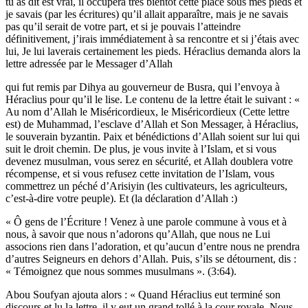
tu as dit est vrai, il occupera très bientôt cette place sous mes pieds et
je savais (par les écritures) qu’il allait apparaître, mais je ne savais
pas qu’il serait de votre part, et si je pouvais l’atteindre
définitivement, j’irais immédiatement à sa rencontre et si j’étais avec
lui, Je lui laverais certainement les pieds. Héraclius demanda alors la
lettre adressée par le Messager d’Allah
qui fut remis par Dihya au gouverneur de Busra, qui l’envoya à
Héraclius pour qu’il le lise. Le contenu de la lettre était le suivant : «
Au nom d’Allah le Miséricordieux, le Miséricordieux (Cette lettre
est) de Muhammad, l’esclave d’Allah et Son Messager, à Héraclius,
le souverain byzantin. Paix et bénédictions d’Allah soient sur lui qui
suit le droit chemin. De plus, je vous invite à l’Islam, et si vous
devenez musulman, vous serez en sécurité, et Allah doublera votre
récompense, et si vous refusez cette invitation de l’Islam, vous
commettrez un péché d’Arisiyin (les cultivateurs, les agriculteurs,
c’est-à-dire votre peuple). Et (la déclaration d’Allah :)
« Ô gens de l’Écriture ! Venez à une parole commune à vous et à
nous, à savoir que nous n’adorons qu’Allah, que nous ne Lui
associons rien dans l’adoration, et qu’aucun d’entre nous ne prendra
d’autres Seigneurs en dehors d’Allah. Puis, s’ils se détournent, dis :
« Témoignez que nous sommes musulmans ». (3:64).
Abou Soufyan ajouta alors : « Quand Héraclius eut terminé son
discours et lu la lettre, il y eut un grand tollé à la cour royale. Nous