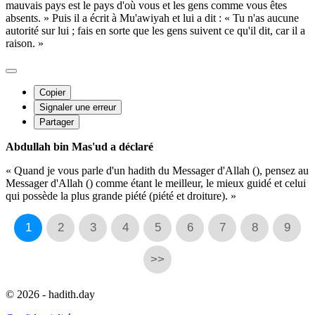
mauvais pays est le pays d'où vous et les gens comme vous êtes
absents. » Puis il a écrit à Mu'awiyah et lui a dit : « Tu n'as aucune
autorité sur lui ; fais en sorte que les gens suivent ce qu'il dit, car il a
raison. »
Copier
Signaler une erreur
Partager
Abdullah bin Mas'ud a déclaré
« Quand je vous parle d'un hadith du Messager d'Allah (), pensez au
Messager d'Allah () comme étant le meilleur, le mieux guidé et celui
qui possède la plus grande piété (piété et droiture). »
1
2
3
4
5
6
7
8
9
>>
© 2026 - hadith.day