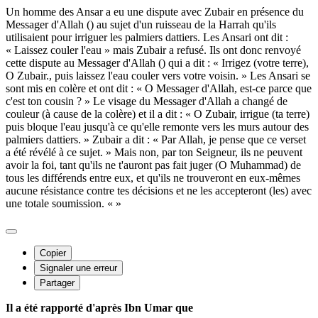
Un homme des Ansar a eu une dispute avec Zubair en présence du
Messager d'Allah () au sujet d'un ruisseau de la Harrah qu'ils
utilisaient pour irriguer les palmiers dattiers. Les Ansari ont dit :
« Laissez couler l'eau » mais Zubair a refusé. Ils ont donc renvoyé
cette dispute au Messager d'Allah () qui a dit : « Irrigez (votre terre),
O Zubair., puis laissez l'eau couler vers votre voisin. » Les Ansari se
sont mis en colère et ont dit : « O Messager d'Allah, est-ce parce que
c'est ton cousin ? » Le visage du Messager d'Allah a changé de
couleur (à cause de la colère) et il a dit : « O Zubair, irrigue (ta terre)
puis bloque l'eau jusqu'à ce qu'elle remonte vers les murs autour des
palmiers dattiers. » Zubair a dit : « Par Allah, je pense que ce verset
a été révélé à ce sujet. » Mais non, par ton Seigneur, ils ne peuvent
avoir la foi, tant qu'ils ne t'auront pas fait juger (O Muhammad) de
tous les différends entre eux, et qu'ils ne trouveront en eux-mêmes
aucune résistance contre tes décisions et ne les accepteront (les) avec
une totale soumission. « »
Copier
Signaler une erreur
Partager
Il a été rapporté d'après Ibn Umar que