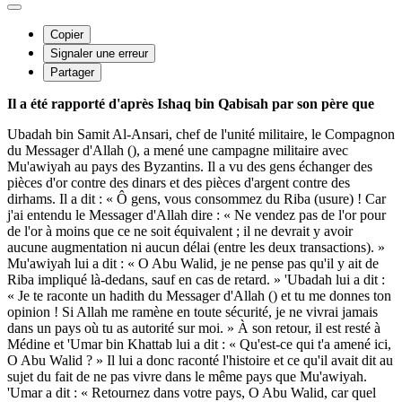
Copier
Signaler une erreur
Partager
Il a été rapporté d'après Ishaq bin Qabisah par son père que
Ubadah bin Samit Al-Ansari, chef de l'unité militaire, le Compagnon
du Messager d'Allah (), a mené une campagne militaire avec
Mu'awiyah au pays des Byzantins. Il a vu des gens échanger des
pièces d'or contre des dinars et des pièces d'argent contre des
dirhams. Il a dit : « Ô gens, vous consommez du Riba (usure) ! Car
j'ai entendu le Messager d'Allah dire : « Ne vendez pas de l'or pour
de l'or à moins que ce ne soit équivalent ; il ne devrait y avoir
aucune augmentation ni aucun délai (entre les deux transactions). »
Mu'awiyah lui a dit : « O Abu Walid, je ne pense pas qu'il y ait de
Riba impliqué là-dedans, sauf en cas de retard. » 'Ubadah lui a dit :
« Je te raconte un hadith du Messager d'Allah () et tu me donnes ton
opinion ! Si Allah me ramène en toute sécurité, je ne vivrai jamais
dans un pays où tu as autorité sur moi. » À son retour, il est resté à
Médine et 'Umar bin Khattab lui a dit : « Qu'est-ce qui t'a amené ici,
O Abu Walid ? » Il lui a donc raconté l'histoire et ce qu'il avait dit au
sujet du fait de ne pas vivre dans le même pays que Mu'awiyah.
'Umar a dit : « Retournez dans votre pays, O Abu Walid, car quel