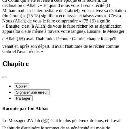
du Coran qui a été révélée à cette époque et la récitera. La
déclaration d'Allah : « Et quand nous vous l'avons récité (O
Muhammad par l'intermédiaire de Gabriel), vous suivez sa récitation
(du Coran) » (75.18) signifie « écoutez-la et taisez-vous ». C'est à
Nous (Allah) de vous le faire comprendre » (75.19) signifie
« Ensuite, c'est (à Allah) de vous le faire réciter (et sa signification
apparaîtra d'elle-même à travers votre langue). Ensuite, le Messager
d'Allah (ﷺ) avait l'habitude d'écouter Gabriel chaque fois qu'il
venait et, après son départ, il avait l'habitude de le réciter comme
Gabriel l'avait récité. »
Chapitre
Copier
Signaler une erreur
Partager
Raconté par Ibn Abbas
Le Messager d'Allah (ﷺ) était le plus généreux de tous, et il avait
l'habitude d'atteindre le sommet de sa générosité au mois de