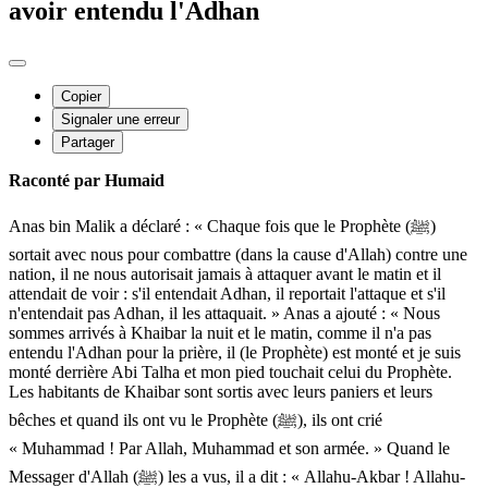
avoir entendu l'Adhan
Copier
Signaler une erreur
Partager
Raconté par Humaid
Anas bin Malik a déclaré : « Chaque fois que le Prophète (ﷺ)
sortait avec nous pour combattre (dans la cause d'Allah) contre une
nation, il ne nous autorisait jamais à attaquer avant le matin et il
attendait de voir : s'il entendait Adhan, il reportait l'attaque et s'il
n'entendait pas Adhan, il les attaquait. » Anas a ajouté : « Nous
sommes arrivés à Khaibar la nuit et le matin, comme il n'a pas
entendu l'Adhan pour la prière, il (le Prophète) est monté et je suis
monté derrière Abi Talha et mon pied touchait celui du Prophète.
Les habitants de Khaibar sont sortis avec leurs paniers et leurs
bêches et quand ils ont vu le Prophète (ﷺ), ils ont crié
« Muhammad ! Par Allah, Muhammad et son armée. » Quand le
Messager d'Allah (ﷺ) les a vus, il a dit : « Allahu-Akbar ! Allahu-