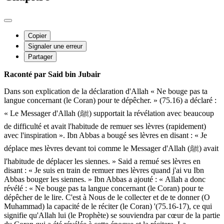
Copier
Signaler une erreur
Partager
Raconté par Said bin Jubair
Dans son explication de la déclaration d'Allah « Ne bouge pas ta
langue concernant (le Coran) pour te dépêcher. » (75.16) a déclaré :
« Le Messager d'Allah (ﷺ) supportait la révélation avec beaucoup
de difficulté et avait l'habitude de remuer ses lèvres (rapidement)
avec l'inspiration ». Ibn Abbas a bougé ses lèvres en disant : « Je
déplace mes lèvres devant toi comme le Messager d'Allah (ﷺ) avait
l'habitude de déplacer les siennes. » Said a remué ses lèvres en
disant : « Je suis en train de remuer mes lèvres quand j'ai vu Ibn
Abbas bouger les siennes. » Ibn Abbas a ajouté : « Allah a donc
révélé : « Ne bouge pas ta langue concernant (le Coran) pour te
dépêcher de le lire. C'est à Nous de le collecter et de te donner (O
Muhammad) la capacité de le réciter (le Coran) '(75.16-17), ce qui
signifie qu'Allah lui (le Prophète) se souviendra par cœur de la partie