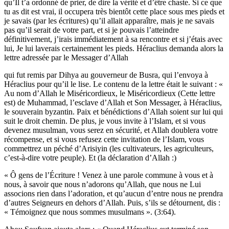
qu’Il t’a ordonné de prier, de dire la vérité et d’être chaste. Si ce que
tu as dit est vrai, il occupera très bientôt cette place sous mes pieds et
je savais (par les écritures) qu’il allait apparaître, mais je ne savais
pas qu’il serait de votre part, et si je pouvais l’atteindre
définitivement, j’irais immédiatement à sa rencontre et si j’étais avec
lui, Je lui laverais certainement les pieds. Héraclius demanda alors la
lettre adressée par le Messager d’Allah
qui fut remis par Dihya au gouverneur de Busra, qui l’envoya à
Héraclius pour qu’il le lise. Le contenu de la lettre était le suivant : «
Au nom d’Allah le Miséricordieux, le Miséricordieux (Cette lettre
est) de Muhammad, l’esclave d’Allah et Son Messager, à Héraclius,
le souverain byzantin. Paix et bénédictions d’Allah soient sur lui qui
suit le droit chemin. De plus, je vous invite à l’Islam, et si vous
devenez musulman, vous serez en sécurité, et Allah doublera votre
récompense, et si vous refusez cette invitation de l’Islam, vous
commettrez un péché d’Arisiyin (les cultivateurs, les agriculteurs,
c’est-à-dire votre peuple). Et (la déclaration d’Allah :)
« Ô gens de l’Écriture ! Venez à une parole commune à vous et à
nous, à savoir que nous n’adorons qu’Allah, que nous ne Lui
associons rien dans l’adoration, et qu’aucun d’entre nous ne prendra
d’autres Seigneurs en dehors d’Allah. Puis, s’ils se détournent, dis :
« Témoignez que nous sommes musulmans ». (3:64).