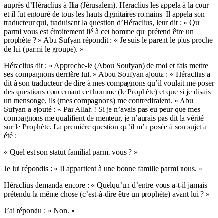
auprès d’Héraclius à Ilia (Jérusalem). Héraclius les appela à la cour
et il fut entouré de tous les hauts dignitaires romains. Il appela son
traducteur qui, traduisant la question d’Héraclius, leur dit : « Qui
parmi vous est étroitement lié à cet homme qui prétend être un
prophète ? » Abu Sufyan répondit : « Je suis le parent le plus proche
de lui (parmi le groupe). »
Héraclius dit : « Approche-le (Abou Soufyan) de moi et fais mettre
ses compagnons derrière lui. » Abou Soufyan ajouta : « Héraclius a
dit à son traducteur de dire à mes compagnons qu’il voulait me poser
des questions concernant cet homme (le Prophète) et que si je disais
un mensonge, ils (mes compagnons) me contrediraient. » Abu
Sufyan a ajouté : « Par Allah ! Si je n’avais pas eu peur que mes
compagnons me qualifient de menteur, je n’aurais pas dit la vérité
sur le Prophète. La première question qu’il m’a posée à son sujet a
été :
« Quel est son statut familial parmi vous ? »
Je lui répondis : « Il appartient à une bonne famille parmi nous. »
Héraclius demanda encore : « Quelqu’un d’entre vous a-t-il jamais
prétendu la même chose (c’est-à-dire être un prophète) avant lui ? »
J’ai répondu : « Non. »