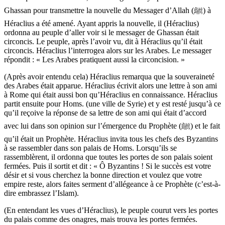
Ghassan pour transmettre la nouvelle du Messager d’Allah (ﷺ) à
Héraclius a été amené. Ayant appris la nouvelle, il (Héraclius)
ordonna au peuple d’aller voir si le messager de Ghassan était
circoncis. Le peuple, après l’avoir vu, dit à Héraclius qu’il était
circoncis. Héraclius l’interrogea alors sur les Arabes. Le messager
répondit : « Les Arabes pratiquent aussi la circoncision. »
(Après avoir entendu cela) Héraclius remarqua que la souveraineté
des Arabes était apparue. Héraclius écrivit alors une lettre à son ami
à Rome qui était aussi bon qu’Héraclius en connaissance. Héraclius
partit ensuite pour Homs. (une ville de Syrie) et y est resté jusqu’à ce
qu’il reçoive la réponse de sa lettre de son ami qui était d’accord
avec lui dans son opinion sur l’émergence du Prophète (ﷺ) et le fait
qu’il était un Prophète. Héraclius invita tous les chefs des Byzantins
à se rassembler dans son palais de Homs. Lorsqu’ils se
rassemblèrent, il ordonna que toutes les portes de son palais soient
fermées. Puis il sortit et dit : « Ô Byzantins ! Si le succès est votre
désir et si vous cherchez la bonne direction et voulez que votre
empire reste, alors faites serment d’allégeance à ce Prophète (c’est-à-
dire embrassez l’Islam).
(En entendant les vues d’Héraclius), le peuple courut vers les portes
du palais comme des onagres, mais trouva les portes fermées.