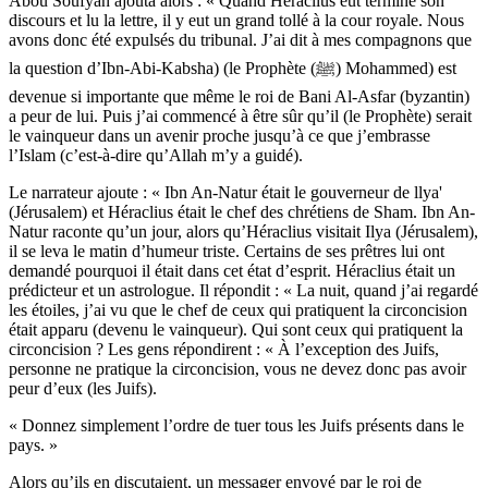
Abou Soufyan ajouta alors : « Quand Héraclius eut terminé son
discours et lu la lettre, il y eut un grand tollé à la cour royale. Nous
avons donc été expulsés du tribunal. J’ai dit à mes compagnons que
la question d’Ibn-Abi-Kabsha) (le Prophète (ﷺ) Mohammed) est
devenue si importante que même le roi de Bani Al-Asfar (byzantin)
a peur de lui. Puis j’ai commencé à être sûr qu’il (le Prophète) serait
le vainqueur dans un avenir proche jusqu’à ce que j’embrasse
l’Islam (c’est-à-dire qu’Allah m’y a guidé).
Le narrateur ajoute : « Ibn An-Natur était le gouverneur de llya'
(Jérusalem) et Héraclius était le chef des chrétiens de Sham. Ibn An-
Natur raconte qu’un jour, alors qu’Héraclius visitait Ilya (Jérusalem),
il se leva le matin d’humeur triste. Certains de ses prêtres lui ont
demandé pourquoi il était dans cet état d’esprit. Héraclius était un
prédicteur et un astrologue. Il répondit : « La nuit, quand j’ai regardé
les étoiles, j’ai vu que le chef de ceux qui pratiquent la circoncision
était apparu (devenu le vainqueur). Qui sont ceux qui pratiquent la
circoncision ? Les gens répondirent : « À l’exception des Juifs,
personne ne pratique la circoncision, vous ne devez donc pas avoir
peur d’eux (les Juifs).
« Donnez simplement l’ordre de tuer tous les Juifs présents dans le
pays. »
Alors qu’ils en discutaient, un messager envoyé par le roi de