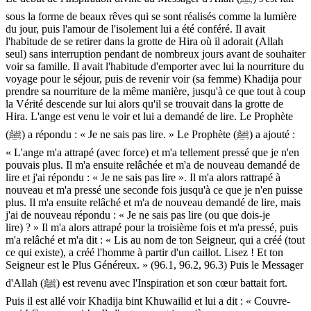
sous la forme de beaux rêves qui se sont réalisés comme la lumière
du jour, puis l'amour de l'isolement lui a été conféré. Il avait
l'habitude de se retirer dans la grotte de Hira où il adorait (Allah
seul) sans interruption pendant de nombreux jours avant de souhaiter
voir sa famille. Il avait l'habitude d'emporter avec lui la nourriture du
voyage pour le séjour, puis de revenir voir (sa femme) Khadija pour
prendre sa nourriture de la même manière, jusqu'à ce que tout à coup
la Vérité descende sur lui alors qu'il se trouvait dans la grotte de
Hira. L'ange est venu le voir et lui a demandé de lire. Le Prophète
(ﷺ) a répondu : « Je ne sais pas lire. » Le Prophète (ﷺ) a ajouté :
« L'ange m'a attrapé (avec force) et m'a tellement pressé que je n'en
pouvais plus. Il m'a ensuite relâchée et m'a de nouveau demandé de
lire et j'ai répondu : « Je ne sais pas lire ». Il m'a alors rattrapé à
nouveau et m'a pressé une seconde fois jusqu'à ce que je n'en puisse
plus. Il m'a ensuite relâché et m'a de nouveau demandé de lire, mais
j'ai de nouveau répondu : « Je ne sais pas lire (ou que dois-je
lire) ? » Il m'a alors attrapé pour la troisième fois et m'a pressé, puis
m'a relâché et m'a dit : « Lis au nom de ton Seigneur, qui a créé (tout
ce qui existe), a créé l'homme à partir d'un caillot. Lisez ! Et ton
Seigneur est le Plus Généreux. » (96.1, 96.2, 96.3) Puis le Messager
d'Allah (ﷺ) est revenu avec l'Inspiration et son cœur battait fort.
Puis il est allé voir Khadija bint Khuwailid et lui a dit : « Couvre-