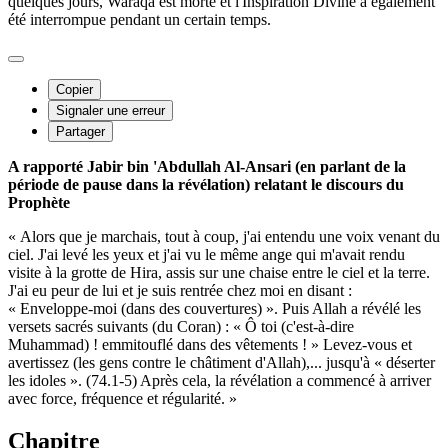
quelques jours, Waraqa est morte et l'Inspiration Divine a également
été interrompue pendant un certain temps.
Copier
Signaler une erreur
Partager
A rapporté Jabir bin 'Abdullah Al-Ansari (en parlant de la
période de pause dans la révélation) relatant le discours du
Prophète
« Alors que je marchais, tout à coup, j'ai entendu une voix venant du
ciel. J'ai levé les yeux et j'ai vu le même ange qui m'avait rendu
visite à la grotte de Hira, assis sur une chaise entre le ciel et la terre.
J'ai eu peur de lui et je suis rentrée chez moi en disant :
« Enveloppe-moi (dans des couvertures) ». Puis Allah a révélé les
versets sacrés suivants (du Coran) : « Ô toi (c'est-à-dire
Muhammad) ! emmitouflé dans des vêtements ! » Levez-vous et
avertissez (les gens contre le châtiment d'Allah),... jusqu'à « déserter
les idoles ». (74.1-5) Après cela, la révélation a commencé à arriver
avec force, fréquence et régularité. »
Chapitre