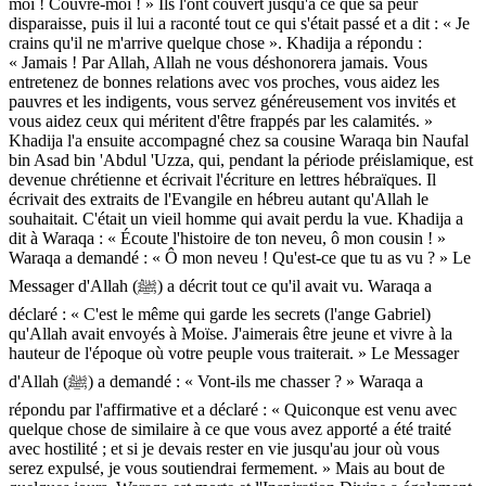
moi ! Couvre-moi ! » Ils l'ont couvert jusqu'à ce que sa peur
disparaisse, puis il lui a raconté tout ce qui s'était passé et a dit : « Je
crains qu'il ne m'arrive quelque chose ». Khadija a répondu :
« Jamais ! Par Allah, Allah ne vous déshonorera jamais. Vous
entretenez de bonnes relations avec vos proches, vous aidez les
pauvres et les indigents, vous servez généreusement vos invités et
vous aidez ceux qui méritent d'être frappés par les calamités. »
Khadija l'a ensuite accompagné chez sa cousine Waraqa bin Naufal
bin Asad bin 'Abdul 'Uzza, qui, pendant la période préislamique, est
devenue chrétienne et écrivait l'écriture en lettres hébraïques. Il
écrivait des extraits de l'Evangile en hébreu autant qu'Allah le
souhaitait. C'était un vieil homme qui avait perdu la vue. Khadija a
dit à Waraqa : « Écoute l'histoire de ton neveu, ô mon cousin ! »
Waraqa a demandé : « Ô mon neveu ! Qu'est-ce que tu as vu ? » Le
Messager d'Allah (ﷺ) a décrit tout ce qu'il avait vu. Waraqa a
déclaré : « C'est le même qui garde les secrets (l'ange Gabriel)
qu'Allah avait envoyés à Moïse. J'aimerais être jeune et vivre à la
hauteur de l'époque où votre peuple vous traiterait. » Le Messager
d'Allah (ﷺ) a demandé : « Vont-ils me chasser ? » Waraqa a
répondu par l'affirmative et a déclaré : « Quiconque est venu avec
quelque chose de similaire à ce que vous avez apporté a été traité
avec hostilité ; et si je devais rester en vie jusqu'au jour où vous
serez expulsé, je vous soutiendrai fermement. » Mais au bout de