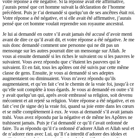
votre réponse a été négative. Si la réponse avait été affirmative,
j’aurais pensé que cet homme suivait la déclaration de l’homme
précédent. Puis je t’ai demandé si quelqu’un de ses ancêtres était roi.
Votre réponse a été négative, et si elle avait été affirmative, j’aurais
pensé que cet homme voulait reprendre son royaume ancestral.
Je lui ai demandé en outre s’il avait jamais été accusé d’avoir menti
avant de dire ce qu’il avait dit, et votre réponse a été négative. Je me
suis donc demandé comment une personne qui ne dit pas un
mensonge sur les autres pourrait dire un mensonge sur Allah. Je
vous ai ensuite demandé si les riches le suivaient ou si les pauvres le
suivaient. Vous avez répondu que c’étaient les pauvres qui le
suivaient. Et en fait, tous les apôtres ont été suivis par cette même
classe de gens. Ensuite, je vous ai demandé si ses adeptes
augmentaient ou diminuaient. Vous m’avez répondu qu’ils
augmentaient, et qu’en fait c’est le chemin de la vraie foi, jusqu’à ce
qu’elle soit complète à tous égards. Je vous ai demandé en outre s’il
y avait quelqu’un qui, après avoir embrassé sa religion, soit devenu
mécontent et ait rejeté sa religion. Votre réponse a été négative, et en
fait c’est (le signe de) la vraie foi, quand sa joie entre dans les cœurs
et se mêle complètement à eux. Je vous ai demandé s’il avait jamais
trahi. Vous avez répondu par la négative et de même les Apôtres ne
trahissent jamais. Puis je t’ai demandé ce qu’il t’avait ordonné de
faire. Tu as répondu qu’il t’a ordonné d’adorer Allah et Allah seul et
de n’adorer rien avec Lui, qu’Il t’a interdit d’adorer des idoles et