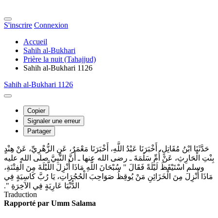
S'inscrire
Connexion
Accueil
Sahih al-Bukhari
Prière la nuit (Tahajjud)
Sahih al-Bukhari 1126
Sahih al-Bukhari 1126
Copier
Signaler une erreur
Partager
حَدَّثَنَا ابْنُ مُقَاتِلٍ، أَخْبَرَنَا عَبْدُ اللَّهِ، أَخْبَرَنَا مَعْمَرٌ، عَنِ الزُّهْرِيِّ، عَنْ هِنْدٍ
بِنْتِ الْحَارِثِ، عَنْ أُمِّ سَلَمَةَ ـ رضى الله عنها ـ أَنَّ النَّبِيَّ صلى الله عليه
وسلم اسْتَيْقَظَ لَيْلَةً فَقَالَ ‏"‏ سُبْحَانَ اللَّهِ مَاذَا أُنْزِلَ اللَّيْلَةَ مِنَ الْفِتْنَةِ،
مَاذَا أُنْزِلَ مِنَ الْخَزَائِنِ مَنْ يُوقِظُ صَوَاحِبَ الْحُجُرَاتِ، يَا رُبَّ كَاسِيَةٍ فِي
الدُّنْيَا عَارِيَةٍ فِي الآخِرَةِ ‏"‏‏.‏
Traduction
Rapporté par Umm Salama