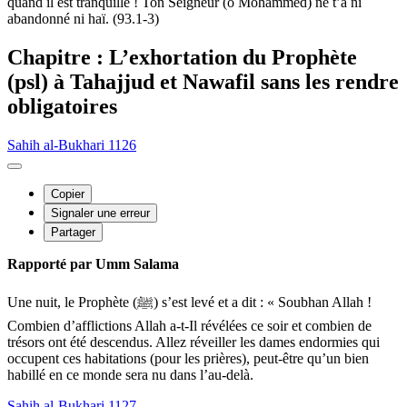
quand il est tranquille ! Ton Seigneur (ô Mohammed) ne t’a ni
abandonné ni haï. (93.1-3)
Chapitre : L’exhortation du Prophète
(psl) à Tahajjud et Nawafil sans les rendre
obligatoires
Sahih al-Bukhari 1126
Copier
Signaler une erreur
Partager
Rapporté par Umm Salama
Une nuit, le Prophète (ﷺ) s’est levé et a dit : « Soubhan Allah !
Combien d’afflictions Allah a-t-Il révélées ce soir et combien de
trésors ont été descendus. Allez réveiller les dames endormies qui
occupent ces habitations (pour les prières), peut-être qu’un bien
habillé en ce monde sera nu dans l’au-delà.
Sahih al-Bukhari 1127