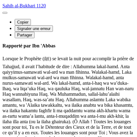
Sahih al-Bukhari 1120
Copier
Signaler une erreur
Partager
Rapporté par Ibn 'Abbas
Lorsque le Prophète (ﷺ) se levait la nuit pour accomplir la prière de
Tahajjud, il avait l’habitude de dire : Allahumma lakal-hamd. Anta
qaiyyimus-samawati wal-ard wa man fihinna. Walakal-hamd, Laka
mulkus-samawati wal-ard wa man fihinna. Walakal-hamd, anta
nurus-samawati wal-ard. Wa lakal-hamd, anta-l-haq wa wa’duka-
lhaq, wa liqa’uka Haq, wa qauluka Haq, wal-jannatu Han wan-naru
Haq wannabiyuna Haq. Wa Muhammadun, sallal-lahu’alaihi
wasallam, Haq, was-sa’atu Haq. Allahumma aslamtu Laka wabika
amantu, wa 'Alaika tawakkaltu, wa ilaika anabtu wa bika khasamtu,
wa ilaika hakamtu faghfir li ma qaddamtu wama akh-khartu wama
as-rartu wama’a lantu, anta-l-muqaddim wa anta-l-mu akh-khir, la
ilaha illa anta (ou la ilaha ghairuka). (Ô Allah ! Toutes les louanges
sont pour toi, Tu es le Détenteur des Cieux et de la Terre, et de tout
ce qu’il y a en eux. Toutes les louanges sont pour Toi ; Vous avez la