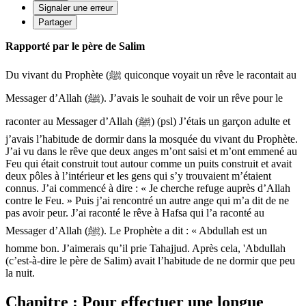
Signaler une erreur
Partager
Rapporté par le père de Salim
Du vivant du Prophète (ﷺ quiconque voyait un rêve le racontait au
Messager d’Allah (ﷺ). J’avais le souhait de voir un rêve pour le
raconter au Messager d’Allah (ﷺ) (psl) J’étais un garçon adulte et
j’avais l’habitude de dormir dans la mosquée du vivant du Prophète.
J’ai vu dans le rêve que deux anges m’ont saisi et m’ont emmené au
Feu qui était construit tout autour comme un puits construit et avait
deux pôles à l’intérieur et les gens qui s’y trouvaient m’étaient
connus. J’ai commencé à dire : « Je cherche refuge auprès d’Allah
contre le Feu. » Puis j’ai rencontré un autre ange qui m’a dit de ne
pas avoir peur. J’ai raconté le rêve à Hafsa qui l’a raconté au
Messager d’Allah (ﷺ). Le Prophète a dit : « Abdullah est un
homme bon. J’aimerais qu’il prie Tahajjud. Après cela, 'Abdullah
(c’est-à-dire le père de Salim) avait l’habitude de ne dormir que peu
la nuit.
Chapitre : Pour effectuer une longue