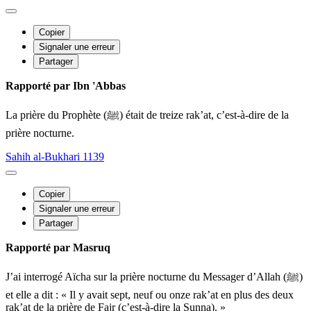
Copier
Signaler une erreur
Partager
Rapporté par Ibn 'Abbas
La prière du Prophète (ﷺ) était de treize rak’at, c’est-à-dire de la
prière nocturne.
Sahih al-Bukhari 1139
Copier
Signaler une erreur
Partager
Rapporté par Masruq
J’ai interrogé Aïcha sur la prière nocturne du Messager d’Allah (ﷺ)
et elle a dit : « Il y avait sept, neuf ou onze rak’at en plus des deux
rak’at de la prière de Fajr (c’est-à-dire la Sunna). »