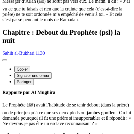
Messager d’Allah (ﷺ) ne sortit pas vers eux. Le matin, il dit : « J’ai
vu ce que tu faisais et rien que la crainte que cela (c’est-à-dire la
prière) ne te soit ordonnée m’a empêché de venir à toi. » Et cela
s’est passé pendant le mois de Ramadan.
Chapitre : Debout du Prophète (psl) la
nuit
Sahih al-Bukhari 1130
Copier
Signaler une erreur
Partager
Rapporté par Al-Mughira
Le Prophète (ﷺ) avait l’habitude de se tenir debout (dans la prière)
ou de prier jusqu’à ce que ses deux pieds ou jambes gonflent. On lui
demanda pourquoi (il fit une prière si insupportable) et il répondit : «
Ne devrais-je pas être un esclave reconnaissant ? »