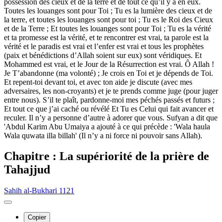
possession des cieux et de la terre et de tout ce qu’il y a en eux.
Toutes les louanges sont pour Toi ; Tu es la lumière des cieux et de
la terre, et toutes les louanges sont pour toi ; Tu es le Roi des Cieux
et de la Terre ; Et toutes les louanges sont pour Toi ; Tu es la vérité
et ta promesse est la vérité, et te rencontrer est vrai, ta parole est la
vérité et le paradis est vrai et l’enfer est vrai et tous les prophètes
(paix et bénédictions d’Allah soient sur eux) sont véridiques. Et
Mohammed est vrai, et le Jour de la Résurrection est vrai. Ô Allah !
Je T’abandonne (ma volonté) ; Je crois en Toi et je dépends de Toi.
Et repent-toi devant toi, et avec ton aide je discute (avec mes
adversaires, les non-croyants) et je te prends comme juge (pour juger
entre nous). S’il te plaît, pardonne-moi mes péchés passés et futurs ;
Et tout ce que j’ai caché ou révélé Et Tu es Celui qui fait avancer et
reculer. Il n’y a personne d’autre à adorer que vous. Sufyan a dit que
'Abdul Karim Abu Umaiya a ajouté à ce qui précède : 'Wala haula
Wala quwata illa billah' (Il n’y a ni force ni pouvoir sans Allah).
Chapitre : La supériorité de la prière de
Tahajjud
Sahih al-Bukhari 1121
Copier