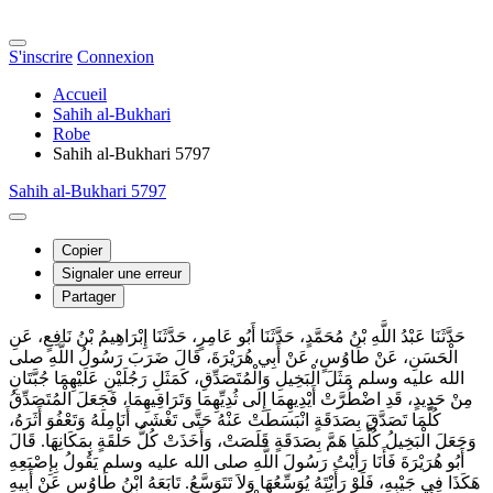
S'inscrire
Connexion
Accueil
Sahih al-Bukhari
Robe
Sahih al-Bukhari 5797
Sahih al-Bukhari 5797
Copier
Signaler une erreur
Partager
حَدَّثَنَا عَبْدُ اللَّهِ بْنُ مُحَمَّدٍ، حَدَّثَنَا أَبُو عَامِرٍ، حَدَّثَنَا إِبْرَاهِيمُ بْنُ نَافِعٍ، عَنِ
الْحَسَنِ، عَنْ طَاوُسٍ، عَنْ أَبِي هُرَيْرَةَ، قَالَ ضَرَبَ رَسُولُ اللَّهِ صلى
الله عليه وسلم مَثَلَ الْبَخِيلِ وَالْمُتَصَدِّقِ، كَمَثَلِ رَجُلَيْنِ عَلَيْهِمَا جُبَّتَانِ
مِنْ حَدِيدٍ، قَدِ اضْطُرَّتْ أَيْدِيهِمَا إِلَى ثُدِيِّهِمَا وَتَرَاقِيهِمَا، فَجَعَلَ الْمُتَصَدِّقُ
كُلَّمَا تَصَدَّقَ بِصَدَقَةٍ انْبَسَطَتْ عَنْهُ حَتَّى تَغْشَى أَنَامِلَهُ وَتَعْفُوَ أَثَرَهُ،
وَجَعَلَ الْبَخِيلُ كُلَّمَا هَمَّ بِصَدَقَةٍ قَلَصَتْ، وَأَخَذَتْ كُلُّ حَلْقَةٍ بِمَكَانِهَا‏.‏ قَالَ
أَبُو هُرَيْرَةَ فَأَنَا رَأَيْتُ رَسُولَ اللَّهِ صلى الله عليه وسلم يَقُولُ بِإِصْبَعِهِ
هَكَذَا فِي جَيْبِهِ، فَلَوْ رَأَيْتَهُ يُوَسِّعُهَا وَلاَ تَتَوَسَّعُ‏.‏ تَابَعَهُ ابْنُ طَاوُسٍ عَنْ أَبِيهِ