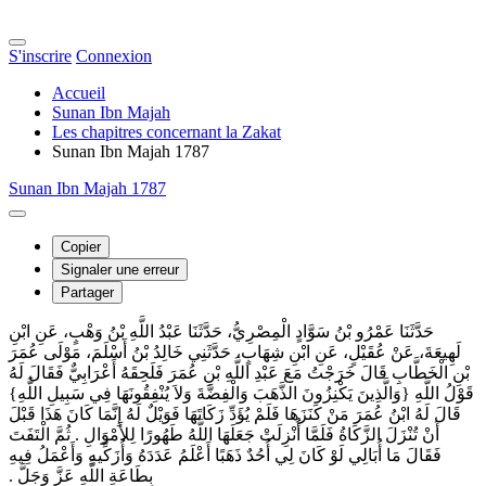
S'inscrire
Connexion
Accueil
Sunan Ibn Majah
Les chapitres concernant la Zakat
Sunan Ibn Majah 1787
Sunan Ibn Majah 1787
Copier
Signaler une erreur
Partager
حَدَّثَنَا عَمْرُو بْنُ سَوَّادٍ الْمِصْرِيُّ، حَدَّثَنَا عَبْدُ اللَّهِ بْنُ وَهْبٍ، عَنِ ابْنِ
لَهِيعَةَ، عَنْ عُقَيْلٍ، عَنِ ابْنِ شِهَابٍ، حَدَّثَنِي خَالِدُ بْنُ أَسْلَمَ، مَوْلَى عُمَرَ
بْنِ الْخَطَّابِ قَالَ خَرَجْتُ مَعَ عَبْدِ اللَّهِ بْنِ عُمَرَ فَلَحِقَهُ أَعْرَابِيٌّ فَقَالَ لَهُ
قَوْلُ اللَّهِ ‏{وَالَّذِينَ يَكْنِزُونَ الذَّهَبَ وَالْفِضَّةَ وَلاَ يُنْفِقُونَهَا فِي سَبِيلِ اللَّهِ}‏
قَالَ لَهُ ابْنُ عُمَرَ مَنْ كَنَزَهَا فَلَمْ يُؤَدِّ زَكَاتَهَا فَوَيْلٌ لَهُ إِنَّمَا كَانَ هَذَا قَبْلَ
أَنْ تُنْزَلَ الزَّكَاةُ فَلَمَّا أُنْزِلَتْ جَعَلَهَا اللَّهُ طَهُورًا لِلأَمْوَالِ ‏.‏ ثُمَّ الْتَفَتَ
فَقَالَ مَا أُبَالِي لَوْ كَانَ لِي أُحُدٌ ذَهَبًا أَعْلَمُ عَدَدَهُ وَأُزَكِّيهِ وَأَعْمَلُ فِيهِ
بِطَاعَةِ اللَّهِ عَزَّ وَجَلَّ ‏.‏