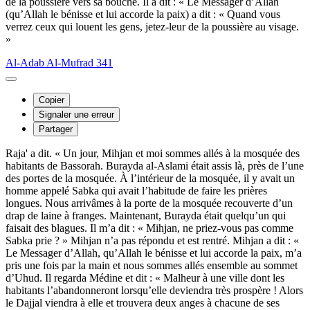
de la poussière vers sa bouche. Il a dit : « Le Messager d’Allah
(qu’Allah le bénisse et lui accorde la paix) a dit : « Quand vous
verrez ceux qui louent les gens, jetez-leur de la poussière au visage.
»
Al-Adab Al-Mufrad 341
Copier
Signaler une erreur
Partager
Raja' a dit. « Un jour, Mihjan et moi sommes allés à la mosquée des
habitants de Bassorah. Burayda al-Aslami était assis là, près de l’une
des portes de la mosquée. À l’intérieur de la mosquée, il y avait un
homme appelé Sabka qui avait l’habitude de faire les prières
longues. Nous arrivâmes à la porte de la mosquée recouverte d’un
drap de laine à franges. Maintenant, Burayda était quelqu’un qui
faisait des blagues. Il m’a dit : « Mihjan, ne priez-vous pas comme
Sabka prie ? » Mihjan n’a pas répondu et est rentré. Mihjan a dit : «
Le Messager d’Allah, qu’Allah le bénisse et lui accorde la paix, m’a
pris une fois par la main et nous sommes allés ensemble au sommet
d’Uhud. Il regarda Médine et dit : « Malheur à une ville dont les
habitants l’abandonneront lorsqu’elle deviendra très prospère ! Alors
le Dajjal viendra à elle et trouvera deux anges à chacune de ses