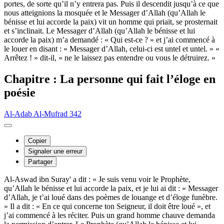
portes, de sorte qu’il n’y entrera pas. Puis il descendit jusqu’à ce que
nous atteignions la mosquée et le Messager d’Allah (qu’Allah le
bénisse et lui accorde la paix) vit un homme qui priait, se prosternait
et s’inclinait. Le Messager d’Allah (qu’Allah le bénisse et lui
accorde la paix) m’a demandé : « Qui est-ce ? » et j’ai commencé à
le louer en disant : « Messager d’Allah, celui-ci est untel et untel. » «
Arrêtez ! » dit-il, « ne le laissez pas entendre ou vous le détruirez. »
Chapitre : La personne qui fait l’éloge en
poésie
Al-Adab Al-Mufrad 342
Copier
Signaler une erreur
Partager
Al-Aswad ibn Suray' a dit : « Je suis venu voir le Prophète,
qu’Allah le bénisse et lui accorde la paix, et je lui ai dit : « Messager
d’Allah, je t’ai loué dans des poèmes de louange et d’éloge funèbre.
» Il a dit : « En ce qui concerne ton Seigneur, il doit être loué », et
j’ai commencé à les réciter. Puis un grand homme chauve demanda