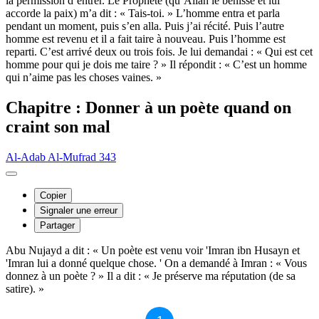
la permission d’entrer. Le Prophète (qu’Allah le bénisse et lui
accorde la paix) m’a dit : « Tais-toi. » L’homme entra et parla
pendant un moment, puis s’en alla. Puis j’ai récité. Puis l’autre
homme est revenu et il a fait taire à nouveau. Puis l’homme est
reparti. C’est arrivé deux ou trois fois. Je lui demandai : « Qui est cet
homme pour qui je dois me taire ? » Il répondit : « C’est un homme
qui n’aime pas les choses vaines. »
Chapitre : Donner à un poète quand on
craint son mal
Al-Adab Al-Mufrad 343
Copier
Signaler une erreur
Partager
Abu Nujayd a dit : « Un poète est venu voir 'Imran ibn Husayn et
'Imran lui a donné quelque chose. ' On a demandé à Imran : « Vous
donnez à un poète ? » Il a dit : « Je préserve ma réputation (de sa
satire). »