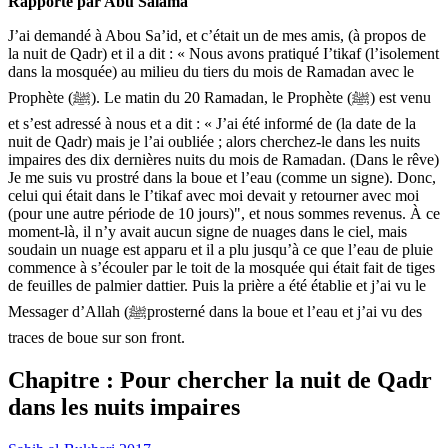
Rapporté par Abu Salama
J’ai demandé à Abou Sa’id, et c’était un de mes amis, (à propos de
la nuit de Qadr) et il a dit : « Nous avons pratiqué I’tikaf (l’isolement
dans la mosquée) au milieu du tiers du mois de Ramadan avec le
Prophète (ﷺ). Le matin du 20 Ramadan, le Prophète (ﷺ) est venu
et s’est adressé à nous et a dit : « J’ai été informé de (la date de la
nuit de Qadr) mais je l’ai oubliée ; alors cherchez-le dans les nuits
impaires des dix dernières nuits du mois de Ramadan. (Dans le rêve)
Je me suis vu prostré dans la boue et l’eau (comme un signe). Donc,
celui qui était dans le I’tikaf avec moi devait y retourner avec moi
(pour une autre période de 10 jours)", et nous sommes revenus. À ce
moment-là, il n’y avait aucun signe de nuages dans le ciel, mais
soudain un nuage est apparu et il a plu jusqu’à ce que l’eau de pluie
commence à s’écouler par le toit de la mosquée qui était fait de tiges
de feuilles de palmier dattier. Puis la prière a été établie et j’ai vu le
Messager d’Allah (ﷺprosterné dans la boue et l’eau et j’ai vu des
traces de boue sur son front.
Chapitre : Pour chercher la nuit de Qadr
dans les nuits impaires