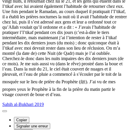
vingt nuits, il retournait chez lui le 21, et les gens qui étaient dans le
I’tikaf avec lui avaient également l’habitude de retourner chez eux.
Une fois pendant le Ramadan, au cours duquel il pratiquait l’I’tikaf,
il a établi les prières nocturnes la nuit où il avait l’habitude de rentrer
chez lui, puis il s’est adressé aux gens et leur a ordonné tout ce
qu’Allah voulait qu’il ordonne et a dit : « J’avais l’habitude de
pratiquer l’I’tikaf pendant ces dix jours (c’est-à-dire le tiers
intermédiaire, mais maintenant j’ai l’intention de rester à I’tikaf
pendant les dix derniers jours (du mois) ; donc quiconque était à
I’tikaf avec moi devrait rester dans son lieu de réclusion. On m’a
montré (la date de) cette Nuit (de Qadr) mais je l’ai oubliée.
Cherchez-le donc dans les nuits impaires des dix derniers jours (de
ce mois). Je me suis aussi vu (dans le rêve) prostré dans la boue et
l’eau. Dans la nuit du 21, le ciel était couvert de nuages et il
pleuvait, et l’eau de pluie a commencé à s’écouler par le toit de la
mosquée sur le lieu de prière du Prophète (ﷺ). J’ai vu de mes
propres yeux le Prophète à la fin de la prière du matin partir le
visage couvert de boue et d’eau.
Sahih al-Bukhari 2019
Copier
Signaler une erreur