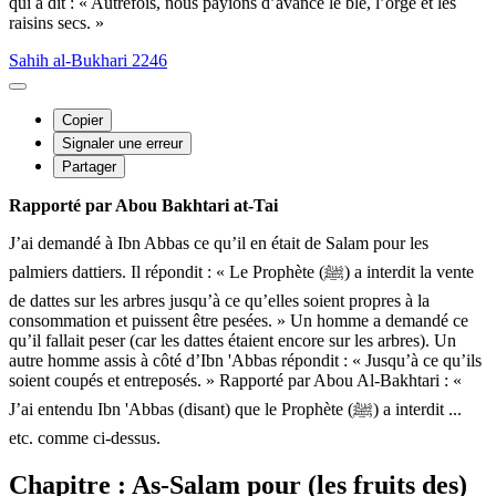
qui a dit : « Autrefois, nous payions d’avance le blé, l’orge et les
raisins secs. »
Sahih al-Bukhari 2246
Copier
Signaler une erreur
Partager
Rapporté par Abou Bakhtari at-Tai
J’ai demandé à Ibn Abbas ce qu’il en était de Salam pour les
palmiers dattiers. Il répondit : « Le Prophète (ﷺ) a interdit la vente
de dattes sur les arbres jusqu’à ce qu’elles soient propres à la
consommation et puissent être pesées. » Un homme a demandé ce
qu’il fallait peser (car les dattes étaient encore sur les arbres). Un
autre homme assis à côté d’Ibn 'Abbas répondit : « Jusqu’à ce qu’ils
soient coupés et entreposés. » Rapporté par Abou Al-Bakhtari : «
J’ai entendu Ibn 'Abbas (disant) que le Prophète (ﷺ) a interdit ...
etc. comme ci-dessus.
Chapitre : As-Salam pour (les fruits des)