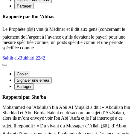
Partager
Rapporté par Ibn 'Abbas
Le Prophète (ﷺ) vint (à Médine) et il dit aux gens (concernant le
paiement de l’argent à l’avance qu’ils devaient le payer) pour une
mesure spécifiée connue, un poids spécifié connu et une période
spécifiée connue.
Sahih al-Bukhari 2242
Copier
Signaler une erreur
Partager
Rapporté par Shu’ba
Mohammed ou 'Abdullah bin Abu Al-Mujalid a dit : « Abdullah bin
Shaddad et Abu Burda étaient en désaccord au sujet d’As-Salam,
alors ils m’ont envoyé voir Ibn Abi 'Aufa et je l’ai interrogé à ce
sujet. Il répondit : « Du vivant du Messager d’Allah (ﷺ), d’Abou
Bakr et d’Omar, nous avions l’habitude de payer à l’avance les prix