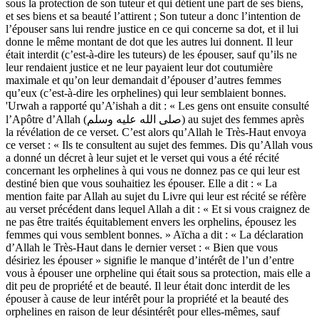
sous la protection de son tuteur et qui détient une part de ses biens,
et ses biens et sa beauté l’attirent ; Son tuteur a donc l’intention de
l’épouser sans lui rendre justice en ce qui concerne sa dot, et il lui
donne le même montant de dot que les autres lui donnent. Il leur
était interdit (c’est-à-dire les tuteurs) de les épouser, sauf qu’ils ne
leur rendaient justice et ne leur payaient leur dot coutumière
maximale et qu’on leur demandait d’épouser d’autres femmes
qu’eux (c’est-à-dire les orphelines) qui leur semblaient bonnes.
'Urwah a rapporté qu’A’ishah a dit : « Les gens ont ensuite consulté
l’Apôtre d’Allah (صلى الله عليه وسلم) au sujet des femmes après
la révélation de ce verset. C’est alors qu’Allah le Très-Haut envoya
ce verset : « Ils te consultent au sujet des femmes. Dis qu’Allah vous
a donné un décret à leur sujet et le verset qui vous a été récité
concernant les orphelines à qui vous ne donnez pas ce qui leur est
destiné bien que vous souhaitiez les épouser. Elle a dit : « La
mention faite par Allah au sujet du Livre qui leur est récité se réfère
au verset précédent dans lequel Allah a dit : « Et si vous craignez de
ne pas être traités équitablement envers les orphelins, épousez les
femmes qui vous semblent bonnes. » Aïcha a dit : « La déclaration
d’Allah le Très-Haut dans le dernier verset : « Bien que vous
désiriez les épouser » signifie le manque d’intérêt de l’un d’entre
vous à épouser une orpheline qui était sous sa protection, mais elle a
dit peu de propriété et de beauté. Il leur était donc interdit de les
épouser à cause de leur intérêt pour la propriété et la beauté des
orphelines en raison de leur désintérêt pour elles-mêmes, sauf