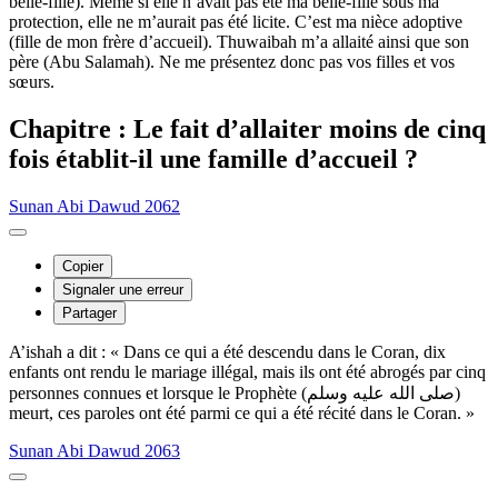
belle-fille). Même si elle n’avait pas été ma belle-fille sous ma
protection, elle ne m’aurait pas été licite. C’est ma nièce adoptive
(fille de mon frère d’accueil). Thuwaibah m’a allaité ainsi que son
père (Abu Salamah). Ne me présentez donc pas vos filles et vos
sœurs.
Chapitre : Le fait d’allaiter moins de cinq
fois établit-il une famille d’accueil ?
Sunan Abi Dawud 2062
Copier
Signaler une erreur
Partager
A’ishah a dit : « Dans ce qui a été descendu dans le Coran, dix
enfants ont rendu le mariage illégal, mais ils ont été abrogés par cinq
personnes connues et lorsque le Prophète (صلى الله عليه وسلم)
meurt, ces paroles ont été parmi ce qui a été récité dans le Coran. »
Sunan Abi Dawud 2063