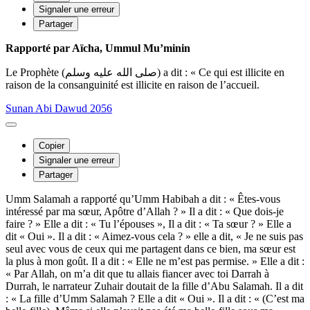
Signaler une erreur
Partager
Rapporté par Aïcha, Ummul Mu’minin
Le Prophète (صلى الله عليه وسلم) a dit : « Ce qui est illicite en
raison de la consanguinité est illicite en raison de l’accueil.
Sunan Abi Dawud 2056
Copier
Signaler une erreur
Partager
Umm Salamah a rapporté qu’Umm Habibah a dit : « Êtes-vous
intéressé par ma sœur, Apôtre d’Allah ? » Il a dit : « Que dois-je
faire ? » Elle a dit : « Tu l’épouses », Il a dit : « Ta sœur ? » Elle a
dit « Oui ». Il a dit : « Aimez-vous cela ? » elle a dit, « Je ne suis pas
seul avec vous de ceux qui me partagent dans ce bien, ma sœur est
la plus à mon goût. Il a dit : « Elle ne m’est pas permise. » Elle a dit :
« Par Allah, on m’a dit que tu allais fiancer avec toi Darrah à
Durrah, le narrateur Zuhair doutait de la fille d’Abu Salamah. Il a dit
: « La fille d’Umm Salamah ? Elle a dit « Oui ». Il a dit : « (C’est ma