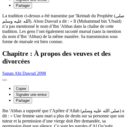
Partager
La tradition ci-dessus a été transmise par 'Ikrimah du Prophète (صلى
الله عليه وسلم). Abou Dawud a dit : « Il (Muhammad bin 'Ubaid)
n’a pas mentionné le nom d’Ibn 'Abbas dans la chaîne de cette
tradition. Les gens l’ont également raconté mursal (sans la mention
du nom d’Ibn 'Abbas) de la même manière. Sa transmission sous
forme de mursale est bien connue.
Chapitre : À propos des veuves et des
divorcées
Sunan Abi Dawud 2098
Copier
Signaler une erreur
Partager
Ibn 'Abbas a rapporté que l’Apôtre d’Allah (صلى الله عليه وسلم) a
dit : « Une femme sans mari a plus de droits sur sa personne que son
tuteur et la permission d’une vierge doit être demandée, sa
permission étant son silence. Ce sont les paroles d’Al Qa’nabi.