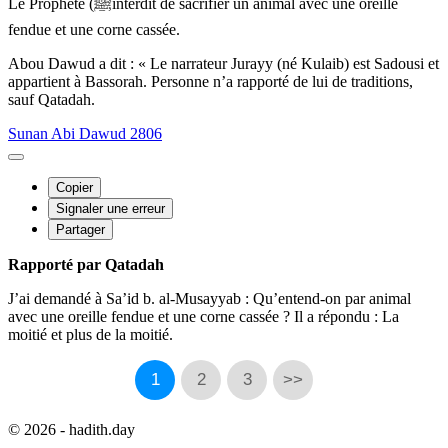
Le Prophète (ﷺinterdit de sacrifier un animal avec une oreille
fendue et une corne cassée.
Abou Dawud a dit : « Le narrateur Jurayy (né Kulaib) est Sadousi et
appartient à Bassorah. Personne n’a rapporté de lui de traditions,
sauf Qatadah.
Sunan Abi Dawud 2806
Copier
Signaler une erreur
Partager
Rapporté par Qatadah
J’ai demandé à Sa’id b. al-Musayyab : Qu’entend-on par animal
avec une oreille fendue et une corne cassée ? Il a répondu : La
moitié et plus de la moitié.
1
2
3
>>
© 2026 - hadith.day