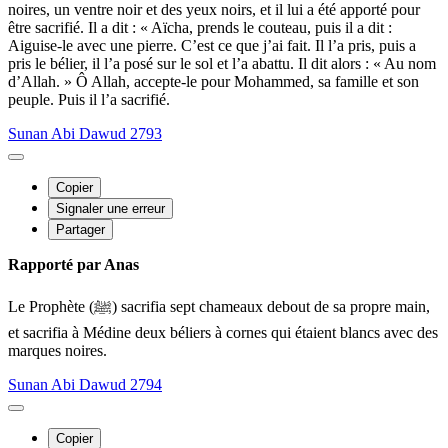
noires, un ventre noir et des yeux noirs, et il lui a été apporté pour
être sacrifié. Il a dit : « Aïcha, prends le couteau, puis il a dit :
Aiguise-le avec une pierre. C’est ce que j’ai fait. Il l’a pris, puis a
pris le bélier, il l’a posé sur le sol et l’a abattu. Il dit alors : « Au nom
d’Allah. » Ô Allah, accepte-le pour Mohammed, sa famille et son
peuple. Puis il l’a sacrifié.
Sunan Abi Dawud 2793
Copier
Signaler une erreur
Partager
Rapporté par Anas
Le Prophète (ﷺ) sacrifia sept chameaux debout de sa propre main,
et sacrifia à Médine deux béliers à cornes qui étaient blancs avec des
marques noires.
Sunan Abi Dawud 2794
Copier