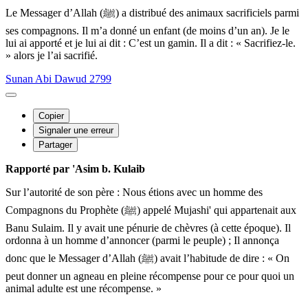
Le Messager d’Allah (ﷺ) a distribué des animaux sacrificiels parmi
ses compagnons. Il m’a donné un enfant (de moins d’un an). Je le
lui ai apporté et je lui ai dit : C’est un gamin. Il a dit : « Sacrifiez-le.
» alors je l’ai sacrifié.
Sunan Abi Dawud 2799
Copier
Signaler une erreur
Partager
Rapporté par 'Asim b. Kulaib
Sur l’autorité de son père : Nous étions avec un homme des
Compagnons du Prophète (ﷺ) appelé Mujashi' qui appartenait aux
Banu Sulaim. Il y avait une pénurie de chèvres (à cette époque). Il
ordonna à un homme d’annoncer (parmi le peuple) ; Il annonça
donc que le Messager d’Allah (ﷺ) avait l’habitude de dire : « On
peut donner un agneau en pleine récompense pour ce pour quoi un
animal adulte est une récompense. »