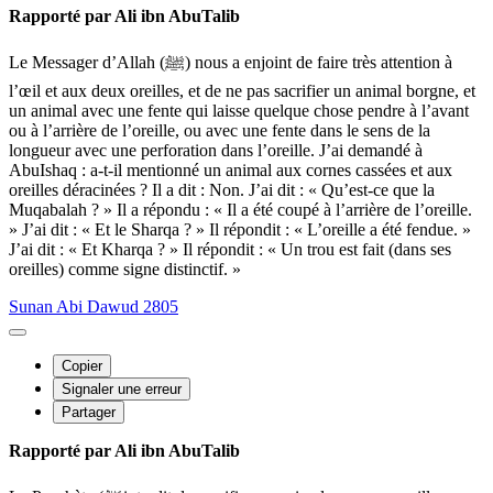
Rapporté par Ali ibn AbuTalib
Le Messager d’Allah (ﷺ) nous a enjoint de faire très attention à
l’œil et aux deux oreilles, et de ne pas sacrifier un animal borgne, et
un animal avec une fente qui laisse quelque chose pendre à l’avant
ou à l’arrière de l’oreille, ou avec une fente dans le sens de la
longueur avec une perforation dans l’oreille. J’ai demandé à
AbuIshaq : a-t-il mentionné un animal aux cornes cassées et aux
oreilles déracinées ? Il a dit : Non. J’ai dit : « Qu’est-ce que la
Muqabalah ? » Il a répondu : « Il a été coupé à l’arrière de l’oreille.
» J’ai dit : « Et le Sharqa ? » Il répondit : « L’oreille a été fendue. »
J’ai dit : « Et Kharqa ? » Il répondit : « Un trou est fait (dans ses
oreilles) comme signe distinctif. »
Sunan Abi Dawud 2805
Copier
Signaler une erreur
Partager
Rapporté par Ali ibn AbuTalib