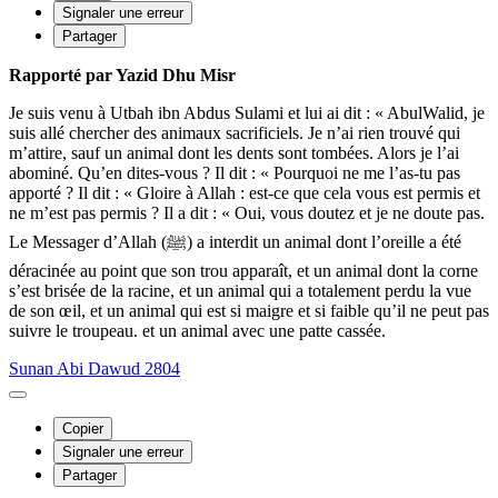
Signaler une erreur
Partager
Rapporté par Yazid Dhu Misr
Je suis venu à Utbah ibn Abdus Sulami et lui ai dit : « AbulWalid, je
suis allé chercher des animaux sacrificiels. Je n’ai rien trouvé qui
m’attire, sauf un animal dont les dents sont tombées. Alors je l’ai
abominé. Qu’en dites-vous ? Il dit : « Pourquoi ne me l’as-tu pas
apporté ? Il dit : « Gloire à Allah : est-ce que cela vous est permis et
ne m’est pas permis ? Il a dit : « Oui, vous doutez et je ne doute pas.
Le Messager d’Allah (ﷺ) a interdit un animal dont l’oreille a été
déracinée au point que son trou apparaît, et un animal dont la corne
s’est brisée de la racine, et un animal qui a totalement perdu la vue
de son œil, et un animal qui est si maigre et si faible qu’il ne peut pas
suivre le troupeau. et un animal avec une patte cassée.
Sunan Abi Dawud 2804
Copier
Signaler une erreur
Partager