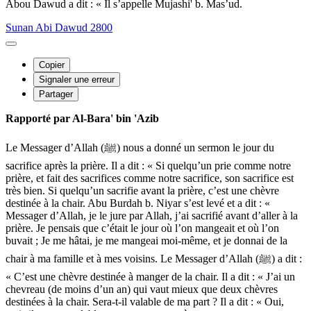
Abou Dawud a dit : « Il s’appelle Mujashi' b. Mas’ud.
Sunan Abi Dawud 2800
Copier
Signaler une erreur
Partager
Rapporté par Al-Bara' bin 'Azib
Le Messager d’Allah (ﷺ) nous a donné un sermon le jour du
sacrifice après la prière. Il a dit : « Si quelqu’un prie comme notre
prière, et fait des sacrifices comme notre sacrifice, son sacrifice est
très bien. Si quelqu’un sacrifie avant la prière, c’est une chèvre
destinée à la chair. Abu Burdah b. Niyar s’est levé et a dit : «
Messager d’Allah, je le jure par Allah, j’ai sacrifié avant d’aller à la
prière. Je pensais que c’était le jour où l’on mangeait et où l’on
buvait ; Je me hâtai, je me mangeai moi-même, et je donnai de la
chair à ma famille et à mes voisins. Le Messager d’Allah (ﷺ) a dit :
« C’est une chèvre destinée à manger de la chair. Il a dit : « J’ai un
chevreau (de moins d’un an) qui vaut mieux que deux chèvres
destinées à la chair. Sera-t-il valable de ma part ? Il a dit : « Oui,