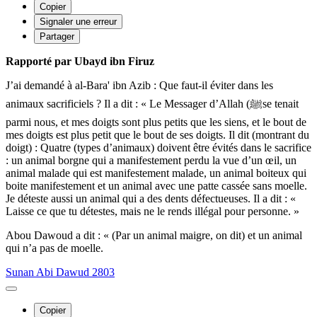
Copier
Signaler une erreur
Partager
Rapporté par Ubayd ibn Firuz
J’ai demandé à al-Bara' ibn Azib : Que faut-il éviter dans les
animaux sacrificiels ? Il a dit : « Le Messager d’Allah (ﷺse tenait
parmi nous, et mes doigts sont plus petits que les siens, et le bout de
mes doigts est plus petit que le bout de ses doigts. Il dit (montrant du
doigt) : Quatre (types d’animaux) doivent être évités dans le sacrifice
: un animal borgne qui a manifestement perdu la vue d’un œil, un
animal malade qui est manifestement malade, un animal boiteux qui
boite manifestement et un animal avec une patte cassée sans moelle.
Je déteste aussi un animal qui a des dents défectueuses. Il a dit : «
Laisse ce que tu détestes, mais ne le rends illégal pour personne. »
Abou Dawoud a dit : « (Par un animal maigre, on dit) et un animal
qui n’a pas de moelle.
Sunan Abi Dawud 2803
Copier