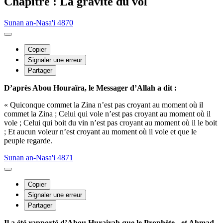
Chapitre : La gravité du vol
Sunan an-Nasa'i 4870
Copier
Signaler une erreur
Partager
D’après Abou Houraïra, le Messager d’Allah a dit :
« Quiconque commet la Zina n’est pas croyant au moment où il
commet la Zina ; Celui qui vole n’est pas croyant au moment où il
vole ; Celui qui boit du vin n’est pas croyant au moment où il le boit
; Et aucun voleur n’est croyant au moment où il vole et que le
peuple regarde.
Sunan an-Nasa'i 4871
Copier
Signaler une erreur
Partager
Il a été rapporté d’Abou Hurairah que le Prophète - et Ahmad