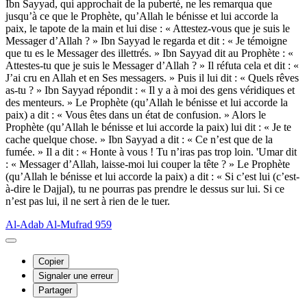
Ibn Sayyad, qui approchait de la puberté, ne les remarqua que
jusqu’à ce que le Prophète, qu’Allah le bénisse et lui accorde la
paix, le tapote de la main et lui dise : « Attestez-vous que je suis le
Messager d’Allah ? » Ibn Sayyad le regarda et dit : « Je témoigne
que tu es le Messager des illettrés. » Ibn Sayyad dit au Prophète : «
Attestes-tu que je suis le Messager d’Allah ? » Il réfuta cela et dit : «
J’ai cru en Allah et en Ses messagers. » Puis il lui dit : « Quels rêves
as-tu ? » Ibn Sayyad répondit : « Il y a à moi des gens véridiques et
des menteurs. » Le Prophète (qu’Allah le bénisse et lui accorde la
paix) a dit : « Vous êtes dans un état de confusion. » Alors le
Prophète (qu’Allah le bénisse et lui accorde la paix) lui dit : « Je te
cache quelque chose. » Ibn Sayyad a dit : « Ce n’est que de la
fumée. » Il a dit : « Honte à vous ! Tu n’iras pas trop loin. 'Umar dit
: « Messager d’Allah, laisse-moi lui couper la tête ? » Le Prophète
(qu’Allah le bénisse et lui accorde la paix) a dit : « Si c’est lui (c’est-
à-dire le Dajjal), tu ne pourras pas prendre le dessus sur lui. Si ce
n’est pas lui, il ne sert à rien de le tuer.
Al-Adab Al-Mufrad 959
Copier
Signaler une erreur
Partager