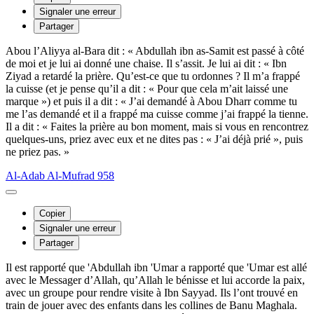
Signaler une erreur
Partager
Abou l’Aliyya al-Bara dit : « Abdullah ibn as-Samit est passé à côté
de moi et je lui ai donné une chaise. Il s’assit. Je lui ai dit : « Ibn
Ziyad a retardé la prière. Qu’est-ce que tu ordonnes ? Il m’a frappé
la cuisse (et je pense qu’il a dit : « Pour que cela m’ait laissé une
marque ») et puis il a dit : « J’ai demandé à Abou Dharr comme tu
me l’as demandé et il a frappé ma cuisse comme j’ai frappé la tienne.
Il a dit : « Faites la prière au bon moment, mais si vous en rencontrez
quelques-uns, priez avec eux et ne dites pas : « J’ai déjà prié », puis
ne priez pas. »
Al-Adab Al-Mufrad 958
Copier
Signaler une erreur
Partager
Il est rapporté que 'Abdullah ibn 'Umar a rapporté que 'Umar est allé
avec le Messager d’Allah, qu’Allah le bénisse et lui accorde la paix,
avec un groupe pour rendre visite à Ibn Sayyad. Ils l’ont trouvé en
train de jouer avec des enfants dans les collines de Banu Maghala.