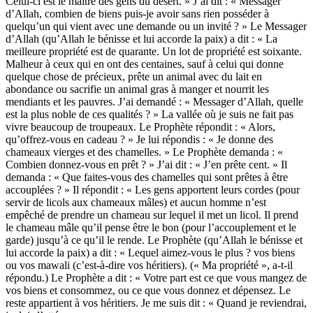
Celui-ci est le maître des gens du désert. » J’ai dit : « Messager
d’Allah, combien de biens puis-je avoir sans rien posséder à
quelqu’un qui vient avec une demande ou un invité ? » Le Messager
d’Allah (qu’Allah le bénisse et lui accorde la paix) a dit : « La
meilleure propriété est de quarante. Un lot de propriété est soixante.
Malheur à ceux qui en ont des centaines, sauf à celui qui donne
quelque chose de précieux, prête un animal avec du lait en
abondance ou sacrifie un animal gras à manger et nourrit les
mendiants et les pauvres. J’ai demandé : « Messager d’Allah, quelle
est la plus noble de ces qualités ? » La vallée où je suis ne fait pas
vivre beaucoup de troupeaux. Le Prophète répondit : « Alors,
qu’offrez-vous en cadeau ? » Je lui répondis : « Je donne des
chameaux vierges et des chamelles. » Le Prophète demanda : «
Combien donnez-vous en prêt ? » J’ai dit : « J’en prête cent. » Il
demanda : « Que faites-vous des chamelles qui sont prêtes à être
accouplées ? » Il répondit : « Les gens apportent leurs cordes (pour
servir de licols aux chameaux mâles) et aucun homme n’est
empêché de prendre un chameau sur lequel il met un licol. Il prend
le chameau mâle qu’il pense être le bon (pour l’accouplement et le
garde) jusqu’à ce qu’il le rende. Le Prophète (qu’Allah le bénisse et
lui accorde la paix) a dit : « Lequel aimez-vous le plus ? vos biens
ou vos mawali (c’est-à-dire vos héritiers). (« Ma propriété », a-t-il
répondu.) Le Prophète a dit : « Votre part est ce que vous mangez de
vos biens et consommez, ou ce que vous donnez et dépensez. Le
reste appartient à vos héritiers. Je me suis dit : « Quand je reviendrai,