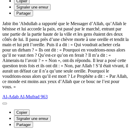
Copier
Signaler une erreur
Partager
Jabir ibn 'Abdullah a rapporté que le Messager d’Allah, qu’Allah le
bénisse et lui accorde la paix, est passé par le marché, entrant par
une partie de la partie haute de la ville et les gens étaient des deux
côtés de lui. Il passa près d’une chèvre morte à une oreille et tendit la
main et lui prit l’oreille. Puis il a dit : « Qui voudrait acheter cela
pour un dirham ? » Ils ont dit : « Pourquoi en voudrions-nous alors
qu’il ne vaut rien ? Qu’est-ce qu’on en ferait ? Il m’a dit : «
Aimerais-tu l’avoir ? » « Non », ont-ils répondu. Il leur a posé cette
question trois fois et ils ont dit : « Non, par Allah ! S’il était vivant, il
aurait un défaut car il n’a qu’une seule oreille. Pourquoi le
voudrions-nous alors qu’il est mort ? Le Prophète a dit : « Par Allah,
ce monde est moins aux yeux d’Allah que ce bouc ne l’est pour
vous. »
Al-Adab Al-Mufrad 963
Copier
Signaler une erreur
Partager