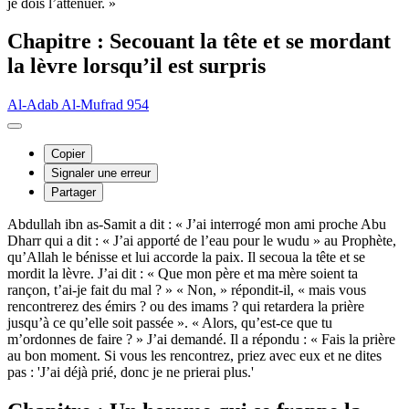
je dois l’atténuer. »
Chapitre : Secouant la tête et se mordant
la lèvre lorsqu’il est surpris
Al-Adab Al-Mufrad 954
Copier
Signaler une erreur
Partager
Abdullah ibn as-Samit a dit : « J’ai interrogé mon ami proche Abu
Dharr qui a dit : « J’ai apporté de l’eau pour le wudu » au Prophète,
qu’Allah le bénisse et lui accorde la paix. Il secoua la tête et se
mordit la lèvre. J’ai dit : « Que mon père et ma mère soient ta
rançon, t’ai-je fait du mal ? » « Non, » répondit-il, « mais vous
rencontrerez des émirs ? ou des imams ? qui retardera la prière
jusqu’à ce qu’elle soit passée ». « Alors, qu’est-ce que tu
m’ordonnes de faire ? » J’ai demandé. Il a répondu : « Fais la prière
au bon moment. Si vous les rencontrez, priez avec eux et ne dites
pas : 'J’ai déjà prié, donc je ne prierai plus.'