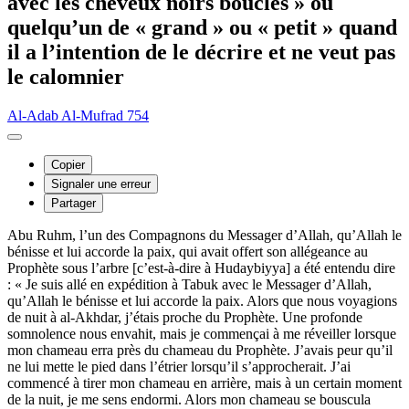
avec les cheveux noirs bouclés » ou
quelqu’un de « grand » ou « petit » quand
il a l’intention de le décrire et ne veut pas
le calomnier
Al-Adab Al-Mufrad 754
Copier
Signaler une erreur
Partager
Abu Ruhm, l’un des Compagnons du Messager d’Allah, qu’Allah le
bénisse et lui accorde la paix, qui avait offert son allégeance au
Prophète sous l’arbre [c’est-à-dire à Hudaybiyya] a été entendu dire
: « Je suis allé en expédition à Tabuk avec le Messager d’Allah,
qu’Allah le bénisse et lui accorde la paix. Alors que nous voyagions
de nuit à al-Akhdar, j’étais proche du Prophète. Une profonde
somnolence nous envahit, mais je commençai à me réveiller lorsque
mon chameau erra près du chameau du Prophète. J’avais peur qu’il
ne lui mette le pied dans l’étrier lorsqu’il s’approcherait. J’ai
commencé à tirer mon chameau en arrière, mais à un certain moment
de la nuit, je me sens endormi. Alors mon chameau se bouscula