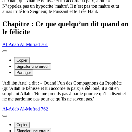
d’Allah, qu’Allah le bénisse et lui accorde la paix, a dit : «
N’appelez pas un hypocrite 'maître'. Il n’est pas ton maître et tu
auras irrité ton Seigneur, le Puissant et le Très-Haut.
Chapitre : Ce que quelqu’un dit quand on
le félicite
Al-Adab Al-Mufrad 761
Copier
Signaler une erreur
Partager
'Adi ibn Arta' a dit : « Quand l’un des Compagnons du Prophète
(qu’Allah le bénisse et lui accorde la paix) a été loué, il a dit en
suppliant Allah : 'Ne me prends pas à partie pour ce qu’ils disent et
ne me pardonne pas pour ce qu’ils ne savent pas.'
Al-Adab Al-Mufrad 762
Copier
Signaler une erreur