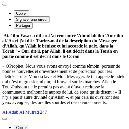
Copier
Signaler une erreur
Partager
'Ata' ibn Yasar a dit : « J’ai rencontré 'Abdullah ibn 'Amr ibn
al-'As et j’ai dit : 'Parlez-moi de la description du Messager
d’Allah, qu’Allah le bénisse et lui accorde la paix, dans la
Torah.' « Oui, dit-il, par Allah, il est décrit dans la Torah en
partie comme il est décrit dans le Coran
« OProphet, Nous vous avons envoyé comme témoin, porteur de
bonnes nouvelles et d’avertissement et de protection pour les
illettrés. Tu es Mon esclave et Mon Messager. Je t’ai appelé le fidèle
qui n’est ni grossier, ni dur, ni bruyant sur les marchés. Allah le
Tout-Puissant ne le prendra pas avant d’avoir redressé la
communauté malhonnête auprès de lui, de sorte qu’ils disent : « Il
n’y a pas d’autre divinité qu’Allah », et par cela ils ouvriront des
yeux aveugles, des oreilles sourdes et des cœurs couverts.
Al-Adab Al-Mufrad 247
Copier