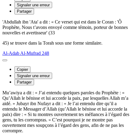
Signaler une erreur
Partager
'Abdullah ibn 'Ata' a dit : « Ce verset qui est dans le Coran : 'Ô
Prophète, Nous t’avons envoyé comme témoin, porteur de bonnes
nouvelles et avertisseur' (33
45) se trouve dans la Torah sous une forme similaire.
Al-Adab Al-Mufrad 248
Copier
Signaler une erreur
Partager
Mu’awiya a dit : « J’ai entendu quelques paroles du Prophète : «
Qu’Allah le bénisse et lui accorde la paix, par lesquelles Allah m’a
aidé. » Jubayr ibn Nufayr a dit : « Je l’ai entendu dire qu’il a
entendu le Messager d’Allah (qu’Allah le bénisse et lui accorde la
paix) dire : « Si tu montres ouvertement tes méfiances à l’égard des
gens, tu les corrompras. » C’est pourquoi je ne montre pas
ouvertement mes soupçons à l’égard des gens, afin de ne pas les
corrompre.