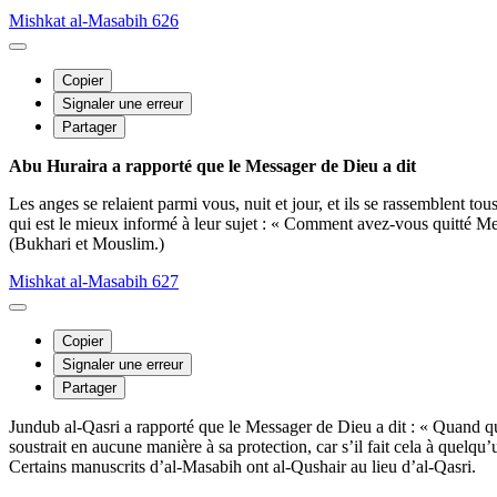
Mishkat al-Masabih 626
Copier
Signaler une erreur
Partager
Abu Huraira a rapporté que le Messager de Dieu a dit
Les anges se relaient parmi vous, nuit et jour, et ils se rassemblent to
qui est le mieux informé à leur sujet : « Comment avez-vous quitté Mes
(Bukhari et Mouslim.)
Mishkat al-Masabih 627
Copier
Signaler une erreur
Partager
Jundub al-Qasri a rapporté que le Messager de Dieu a dit : « Quand qu
soustrait en aucune manière à sa protection, car s’il fait cela à quelqu
Certains manuscrits d’al-Masabih ont al-Qushair au lieu d’al-Qasri.