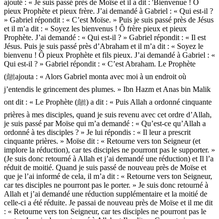
ajouté : « Je suis passé près de Moïse et il a dit : 'Bienvenue ! Ô
pieux Prophète et pieux frère. J’ai demandé à Gabriel : « Qui est-il ?
» Gabriel répondit : « C’est Moïse. » Puis je suis passé près de Jésus
et il m’a dit : « Soyez les bienvenus ! Ô frère pieux et pieux
Prophète. J’ai demandé : « Qui est-il ? » Gabriel répondit : « Il est
Jésus. Puis je suis passé près d’Abraham et il m’a dit : « Soyez le
bienvenu ! Ô pieux Prophète et fils pieux. J’ai demandé à Gabriel : «
Qui est-il ? » Gabriel répondit : « C’est Abraham. Le Prophète
(ﷺajouta : « Alors Gabriel monta avec moi à un endroit où
j’entendis le grincement des plumes. » Ibn Hazm et Anas bin Malik
ont dit : « Le Prophète (ﷺ) a dit : « Puis Allah a ordonné cinquante
prières à mes disciples, quand je suis revenu avec cet ordre d’Allah,
je suis passé par Moïse qui m’a demandé : « Qu’est-ce qu’Allah a
ordonné à tes disciples ? » Je lui répondis : « Il leur a prescrit
cinquante prières. » Moïse dit : « Retourne vers ton Seigneur (et
implore la réduction), car tes disciples ne pourront pas le supporter. »
(Je suis donc retourné à Allah et j’ai demandé une réduction) et Il l’a
réduit de moitié. Quand je suis passé de nouveau près de Moïse et
que je l’ai informé de cela, il m’a dit : « Retourne vers ton Seigneur,
car tes disciples ne pourront pas le porter. » Je suis donc retourné à
Allah et j’ai demandé une réduction supplémentaire et la moitié de
celle-ci a été réduite. Je passai de nouveau près de Moïse et il me dit
: « Retourne vers ton Seigneur, car tes disciples ne pourront pas le