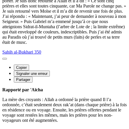
porter. Je suis donc retourné à Allah et Il a dit : « Ce sont cinq
prières et elles sont toutes cinquante, car Ma Parole ne change pas. »
Je suis retourné vers Moïse et il m’a dit de revenir une fois de plus.
J’ai répondu : « Maintenant, j’ai peur de demander à nouveau à mon
Seigneur. » Puis Gabriel m’a emmené jusqu’à ce que nous
atteignions Sidrat-il-Muntaha (l’arbre de Lote de ; la limite extrême)
qui était enveloppé de couleurs, indescriptibles. Puis j’ai été admis
au Paradis où j’ai trouvé de petits murs (faits) de perles et sa terre
était de musc.
Sahih al-Bukhari 350
Copier
Signaler une erreur
Partager
Rapporté par 'Aïcha
La mère des croyants : Allah a ordonné la prière quand Il l’a
ordonnée, c’était seulement deux rak’at (dans chaque prière) à la fois
en résidence ou en voyage. Ensuite, les prières offertes pendant le
voyage sont restées les mêmes, mais les prières pour les non-
voyageurs ont été augmentées.