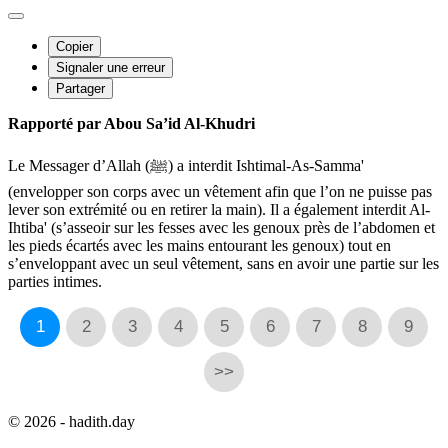
Copier
Signaler une erreur
Partager
Rapporté par Abou Sa’id Al-Khudri
Le Messager d’Allah (ﷺ) a interdit Ishtimal-As-Samma'
(envelopper son corps avec un vêtement afin que l’on ne puisse pas
lever son extrémité ou en retirer la main). Il a également interdit Al-
Ihtiba' (s’asseoir sur les fesses avec les genoux près de l’abdomen et
les pieds écartés avec les mains entourant les genoux) tout en
s’enveloppant avec un seul vêtement, sans en avoir une partie sur les
parties intimes.
1
2
3
4
5
6
7
8
9
>>
© 2026 - hadith.day