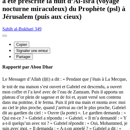
a été prescrite la nuit d’Al-Isra (voyage
nocturne miraculeux) du Prophète (psl) à
Jérusalem (puis aux cieux)
Sahih al-Bukhari 349
Copier
Signaler une erreur
Partager
Rapporté par Abou Dhar
Le Messager d’Allah (ﷺ) a dit : « Pendant que j’étais à La Mecque,
le toit de ma maison s’est ouvert et Gabriel est descendu, a ouvert
mon coffre et l’a lavé avec de l’eau de Zamzam. Puis il apporta un
plateau d’or plein de sagesse et de foi et, ayant versé son contenu
dans ma poitrine, il le ferma. Puis il prit ma main et monta avec moi
au ciel le plus proche, quand j’arrivai au ciel le plus proche, Gabriel
dit au gardien du ciel : « Ouvre (la porte) ». Le gardien demanda : «
Qui est-ce ? » Gabriel a répondu : « Gabriel. » Il m’a demandé : « Y
a-t-il quelqu’un avec toi ? » Gabriel répondit : « Oui, Mohammed, je
suis avec moi. » Il demanda : « A-t-on appelé ? » Gabriel a dit : «