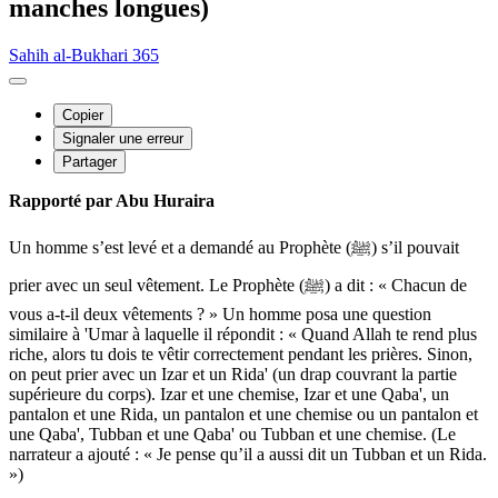
manches longues)
Sahih al-Bukhari 365
Copier
Signaler une erreur
Partager
Rapporté par Abu Huraira
Un homme s’est levé et a demandé au Prophète (ﷺ) s’il pouvait
prier avec un seul vêtement. Le Prophète (ﷺ) a dit : « Chacun de
vous a-t-il deux vêtements ? » Un homme posa une question
similaire à 'Umar à laquelle il répondit : « Quand Allah te rend plus
riche, alors tu dois te vêtir correctement pendant les prières. Sinon,
on peut prier avec un Izar et un Rida' (un drap couvrant la partie
supérieure du corps). Izar et une chemise, Izar et une Qaba', un
pantalon et une Rida, un pantalon et une chemise ou un pantalon et
une Qaba', Tubban et une Qaba' ou Tubban et une chemise. (Le
narrateur a ajouté : « Je pense qu’il a aussi dit un Tubban et un Rida.
»)