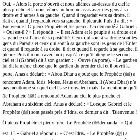
Oui. » Alors la porte s’ouvrit et nous allâmes au-dessus du ciel le
plus proche et là nous vîmes un homme assis avec des gens à sa
droite et d’autres à sa gauche. Quand il regardait vers sa droite, il
riait et quand il regardait vers sa gauche, il pleurait. Puis il a dit : «
Bienvenue ! Ô pieux Prophète et fils pieux. J’ai demandé à Gabriel :
« Qui est-il ? » Il répondit : « Il est Adam et le peuple à sa droite et à
sa gauche est l’âme de sa postérité. Ceux qui sont à sa droite sont les
gens du Paradis et ceux qui sont à sa gauche sont les gens de l’Enfer
et quand il regarde à sa droite, il rit et quand il regarde à sa gauche, il
pleure. Puis il monta avec moi jusqu’à ce qu’il atteigne le second
ciel et il (Gabriel) dit à son gardien : « Ouvre (la porte). » Le gardien
lui dit la même chose que le gardien du premier ciel et il ouvrit la
porte. Anas a déclaré : « Abou Dhar a ajouté que le Prophète (ﷺ) a
rencontré Adam, Idris, Moïse, Jésus et Abraham, il (Abou Dhar) n’a
pas mentionné sur quel ciel ils se trouvaient mais il a mentionné qu’il
(le Prophète (ﷺ) a rencontré Adam au ciel le plus proche et
Abraham au sixième ciel. Anas a déclaré : « Lorsque Gabriel et le
Prophète (ﷺ) sont passés près d’Idris, ce dernier a dit : 'Bienvenue !
Ô pieux Prophète et pieux frère. Le Prophète (ﷺdemanda : « Qui
est-il ? » Gabriel a répondu : « C’est Idris. » Le Prophète (ﷺ) a