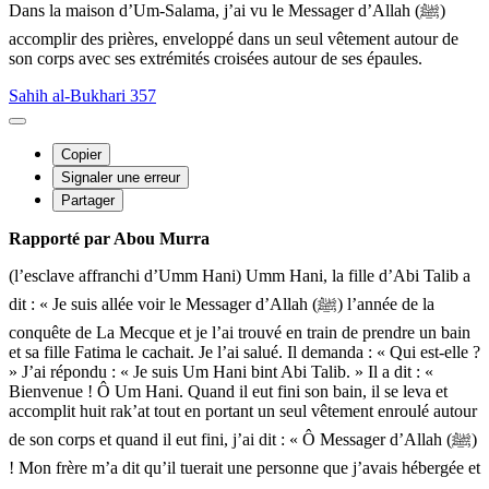
Dans la maison d’Um-Salama, j’ai vu le Messager d’Allah (ﷺ)
accomplir des prières, enveloppé dans un seul vêtement autour de
son corps avec ses extrémités croisées autour de ses épaules.
Sahih al-Bukhari 357
Copier
Signaler une erreur
Partager
Rapporté par Abou Murra
(l’esclave affranchi d’Umm Hani) Umm Hani, la fille d’Abi Talib a
dit : « Je suis allée voir le Messager d’Allah (ﷺ) l’année de la
conquête de La Mecque et je l’ai trouvé en train de prendre un bain
et sa fille Fatima le cachait. Je l’ai salué. Il demanda : « Qui est-elle ?
» J’ai répondu : « Je suis Um Hani bint Abi Talib. » Il a dit : «
Bienvenue ! Ô Um Hani. Quand il eut fini son bain, il se leva et
accomplit huit rak’at tout en portant un seul vêtement enroulé autour
de son corps et quand il eut fini, j’ai dit : « Ô Messager d’Allah (ﷺ)
! Mon frère m’a dit qu’il tuerait une personne que j’avais hébergée et